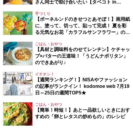
さん同士で助け合いたい【タベコト in
Berlin・130】
手づくり
【ボーネルンドのきせつとあそぼ！】画用紙
に、塗って、切って、貼って完成！ 夏を彩
る元気なお花「カラフルサンフラワー」の作
り方
ごはん・おやつ
【具材と調味料をのせてレンチン】ケチャッ
プ×バターの王道味！「うどんナポリタン」
のできあがり♪
イチオシ！
【週間ランキング！】NISAやファッション
の記事がランクイン！ kodomoe web 7月19
日～25日の週間TOP5★
ごはん・おやつ
【簡単！時短！】あと一品欲しいときにおす
すめの「卵とレタスの炒めもの」のレシピ