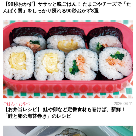
【90秒おかず】ササッと晩ごはん！ たまごやチーズで「た
んぱく質」をしっかり摂れる90秒おかず8選
ごはん・おやつ
2026.04.11
【お弁当レシピ】 鮭や卵など定番食材も巻けば、新鮮！
「鮭と卵の海苔巻き」のレシピ