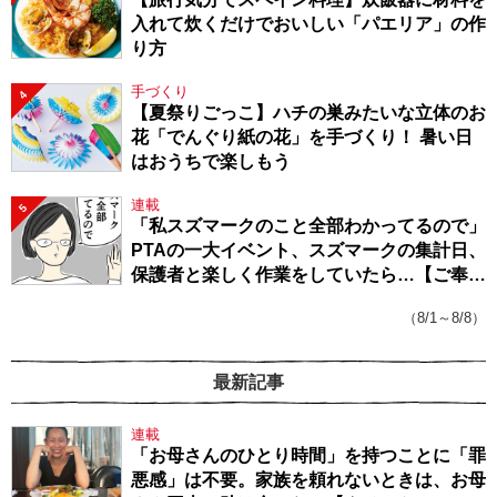
入れて炊くだけでおいしい「パエリア」の作
り方
手づくり
4
【夏祭りごっこ】ハチの巣みたいな立体のお
花「でんぐり紙の花」を手づくり！ 暑い日
はおうちで楽しもう
連載
5
「私スズマークのこと全部わかってるので」
PTAの一大イベント、スズマークの集計日、
保護者と楽しく作業をしていたら…【ご奉仕
戦隊★PTA・19】
（8/1～8/8）
最新記事
連載
「お母さんのひとり時間」を持つことに「罪
悪感」は不要。家族を頼れないときは、お母