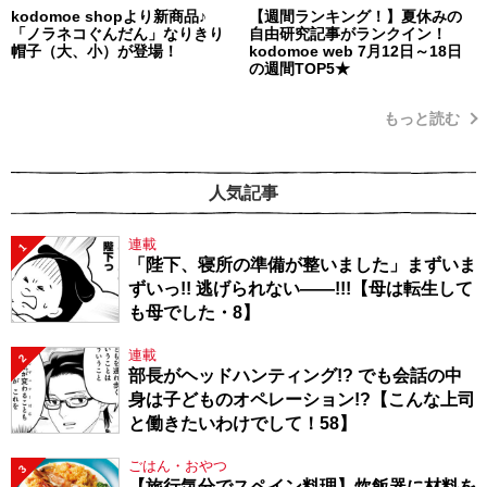
kodomoe shopより新商品♪
【週間ランキング！】夏休みの
「ノラネコぐんだん」なりきり
自由研究記事がランクイン！
帽子（大、小）が登場！
kodomoe web 7月12日～18日
の週間TOP5★
もっと読む
人気記事
連載
1
「陛下、寝所の準備が整いました」まずいま
ずいっ!! 逃げられない――!!!【母は転生して
も母でした・8】
連載
2
部長がヘッドハンティング!? でも会話の中
身は子どものオペレーション!?【こんな上司
と働きたいわけでして！58】
ごはん・おやつ
3
【旅行気分でスペイン料理】炊飯器に材料を