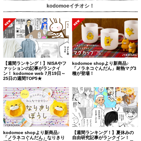
kodomoeイチオシ！
【週間ランキング！】NISAやフ
kodomoe shopより新商品♪
ァッションの記事がランクイ
「ノラネコぐんだん」耐熱マグ3
ン！ kodomoe web 7月19日～
種が登場！
25日の週間TOP5★
kodomoe shopより新商品♪
【週間ランキング！】夏休みの
「ノラネコぐんだん」なりきり
自由研究記事がランクイン！