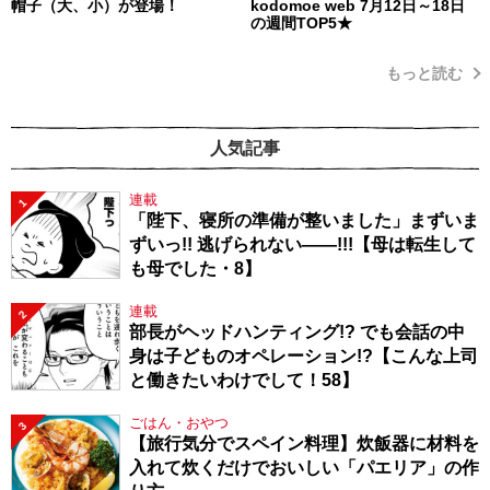
帽子（大、小）が登場！
kodomoe web 7月12日～18日
の週間TOP5★
もっと読む
人気記事
連載
1
「陛下、寝所の準備が整いました」まずいま
ずいっ!! 逃げられない――!!!【母は転生して
も母でした・8】
連載
2
部長がヘッドハンティング!? でも会話の中
身は子どものオペレーション!?【こんな上司
と働きたいわけでして！58】
ごはん・おやつ
3
【旅行気分でスペイン料理】炊飯器に材料を
入れて炊くだけでおいしい「パエリア」の作