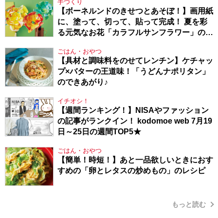
手づくり
【ボーネルンドのきせつとあそぼ！】画用紙
に、塗って、切って、貼って完成！ 夏を彩
る元気なお花「カラフルサンフラワー」の作
り方
ごはん・おやつ
【具材と調味料をのせてレンチン】ケチャッ
プ×バターの王道味！「うどんナポリタン」
のできあがり♪
イチオシ！
【週間ランキング！】NISAやファッション
の記事がランクイン！ kodomoe web 7月19
日～25日の週間TOP5★
ごはん・おやつ
【簡単！時短！】あと一品欲しいときにおす
すめの「卵とレタスの炒めもの」のレシピ
もっと読む