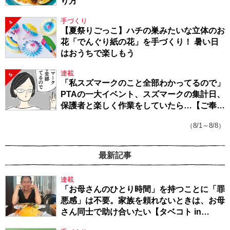
り方
手づくり
4
【夏祭りごっこ】ハチの巣みたいな立体のお
花「でんぐり紙の花」を手づくり！ 暑い日
はおうちで楽しもう
連載
5
「私スズマークのこと全部わかってるので」
PTAの一大イベント、スズマークの集計日、
保護者と楽しく作業をしていたら…【ご奉仕
戦隊★PTA・19】
（8/1～8/8）
最新記事
連載
「お母さんのひとり時間」を持つことに「罪
悪感」は不要。家族を頼れないときは、お母
さん同士で助け合いたい【タベコト in
Berlin・130】