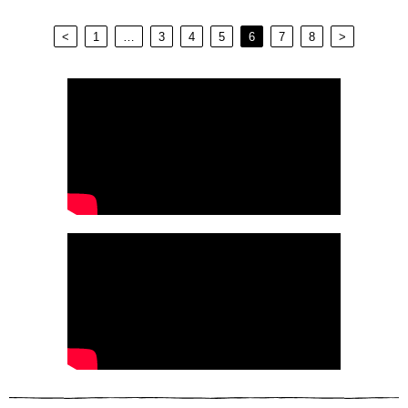
<
1
…
3
4
5
6
7
8
>