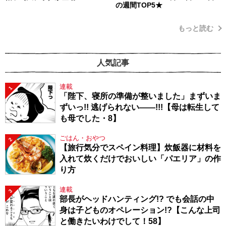
の週間TOP5★
もっと読む
人気記事
連載
1
「陛下、寝所の準備が整いました」まずいま
ずいっ!! 逃げられない――!!!【母は転生して
も母でした・8】
ごはん・おやつ
2
【旅行気分でスペイン料理】炊飯器に材料を
入れて炊くだけでおいしい「パエリア」の作
り方
連載
3
部長がヘッドハンティング!? でも会話の中
身は子どものオペレーション!?【こんな上司
と働きたいわけでして！58】