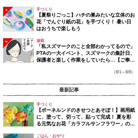
手づくり
4
【夏祭りごっこ】ハチの巣みたいな立体のお
花「でんぐり紙の花」を手づくり！ 暑い日
はおうちで楽しもう
連載
5
「私スズマークのこと全部わかってるので」
PTAの一大イベント、スズマークの集計日、
保護者と楽しく作業をしていたら…【ご奉仕
戦隊★PTA・19】
（8/1～8/8）
最新記事
手づくり
【ボーネルンドのきせつとあそぼ！】画用紙
に、塗って、切って、貼って完成！ 夏を彩
る元気なお花「カラフルサンフラワー」の作
り方
ごはん・おやつ