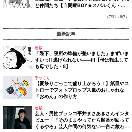
と仲間たち【自閉症BOY★スバルくん・
143】
（7/31～8/7）
最新記事
連載
「陛下、寝所の準備が整いました」まずいま
ずいっ!! 逃げられない――!!!【母は転生して
も母でした・8】
手づくり
【夏祭りごっこで盛り上がろう！】紙皿やス
トローでフォトプロップス風のおしゃれな
「おめん」の作り方
連載
芸人・男性ブランコ平井まさあきさんインタ
ビュー「『そのままやってたら順番が回って
くるやろ』芸人仲間の何気ない一言に救われ