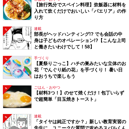
1
【旅行気分でスペイン料理】炊飯器に材料を
入れて炊くだけでおいしい「パエリア」の作
り方
連載
2
部長がヘッドハンティング!? でも会話の中
身は子どものオペレーション!?【こんな上司
と働きたいわけでして！58】
手づくり
3
【夏祭りごっこ】ハチの巣みたいな立体のお
花「でんぐり紙の花」を手づくり！ 暑い日
はおうちで楽しもう
ごはん・おやつ
4
【材料3つ！】のせて焼くだけ！包丁いらず
で超簡単「目玉焼きトースト」
連載
5
「タイヤは純正ですか？」新しい教育実習の
先生に、ユニークな質問で攻めるスバルくん