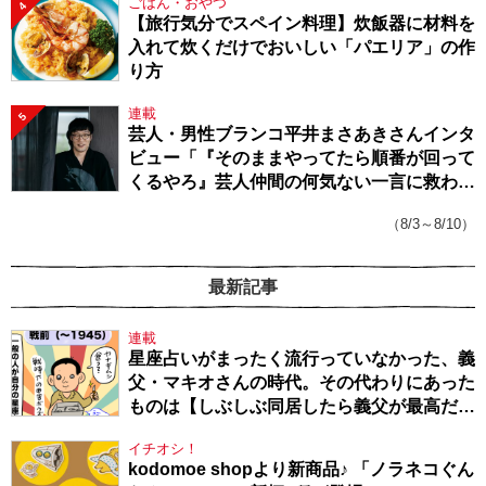
ごはん・おやつ
4
【旅行気分でスペイン料理】炊飯器に材料を
入れて炊くだけでおいしい「パエリア」の作
り方
連載
5
芸人・男性ブランコ平井まさあきさんインタ
ビュー「『そのままやってたら順番が回って
くるやろ』芸人仲間の何気ない一言に救われ
てきたから、頑張れる」
（8/3～8/10）
最新記事
連載
星座占いがまったく流行っていなかった、義
父・マキオさんの時代。その代わりにあった
ものは【しぶしぶ同居したら義父が最高だっ
た件・104】
イチオシ！
kodomoe shopより新商品♪ 「ノラネコぐん