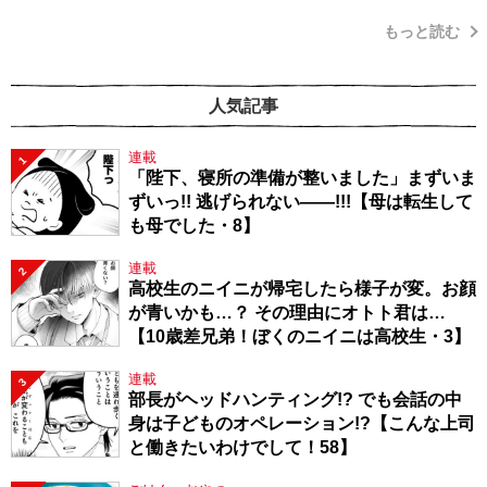
もっと読む
人気記事
連載
1
「陛下、寝所の準備が整いました」まずいま
ずいっ!! 逃げられない――!!!【母は転生して
も母でした・8】
連載
2
高校生のニイニが帰宅したら様子が変。お顔
が青いかも…？ その理由にオトト君は…
【10歳差兄弟！ぼくのニイニは高校生・3】
連載
3
部長がヘッドハンティング!? でも会話の中
身は子どものオペレーション!?【こんな上司
と働きたいわけでして！58】