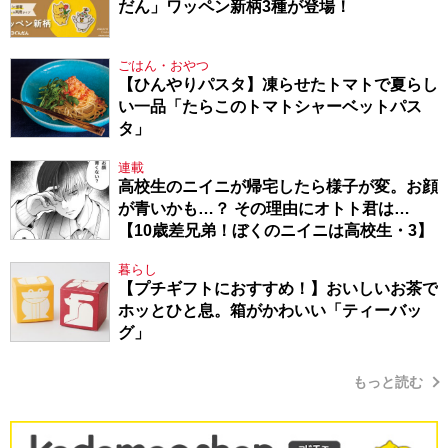
だん」ワッペン新柄3種が登場！
ごはん・おやつ
【ひんやりパスタ】凍らせたトマトで夏らし
い一品「たらこのトマトシャーベットパス
タ」
連載
高校生のニイニが帰宅したら様子が変。お顔
が青いかも…？ その理由にオトト君は…
【10歳差兄弟！ぼくのニイニは高校生・3】
暮らし
【プチギフトにおすすめ！】おいしいお茶で
ホッとひと息。箱がかわいい「ティーバッ
グ」
もっと読む