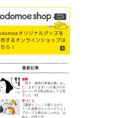
最新記事
連載
「陛下、寝所の準備が整いまし
た」まずいまずいっ!! 逃げられ
ない――!!!【母は転生しても母
でした・8】
手づくり
【夏祭りごっこで盛り上がろ
う！】紙皿やストローでフォト
プロップス風のおしゃれな「お
めん」の作り方