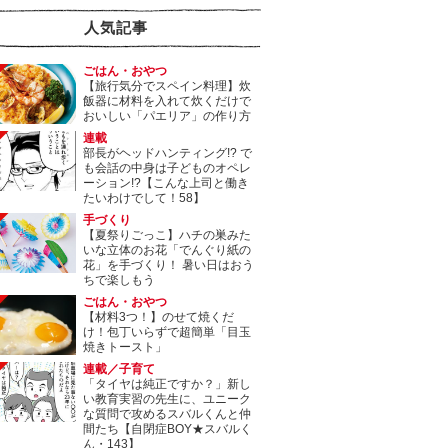
人気記事
ごはん・おやつ
【旅行気分でスペイン料理】炊
飯器に材料を入れて炊くだけで
おいしい「パエリア」の作り方
連載
部長がヘッドハンティング!? で
も会話の中身は子どものオペレ
ーション!?【こんな上司と働き
たいわけでして！58】
手づくり
【夏祭りごっこ】ハチの巣みた
いな立体のお花「でんぐり紙の
花」を手づくり！ 暑い日はおう
ちで楽しもう
ごはん・おやつ
【材料3つ！】のせて焼くだ
け！包丁いらずで超簡単「目玉
焼きトースト」
連載／子育て
「タイヤは純正ですか？」新し
い教育実習の先生に、ユニーク
な質問で攻めるスバルくんと仲
間たち【自閉症BOY★スバルく
ん・143】