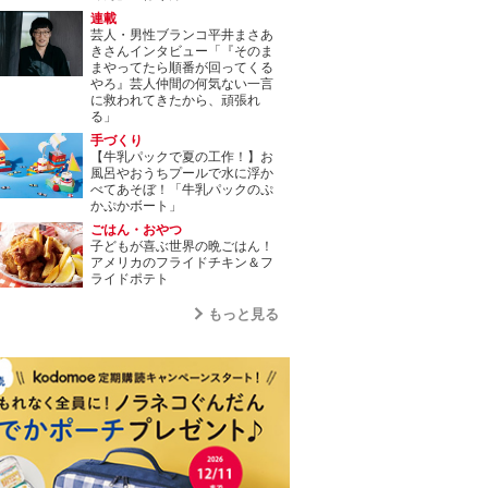
連載
芸人・男性ブランコ平井まさあ
きさんインタビュー「『そのま
まやってたら順番が回ってくる
やろ』芸人仲間の何気ない一言
に救われてきたから、頑張れ
る」
手づくり
【牛乳パックで夏の工作！】お
風呂やおうちプールで水に浮か
べてあそぼ！「牛乳パックのぷ
かぷかボート」
ごはん・おやつ
子どもが喜ぶ世界の晩ごはん！
アメリカのフライドチキン＆フ
ライドポテト
もっと見る