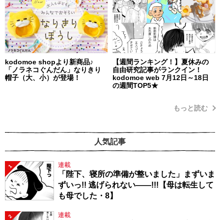
kodomoe shopより新商品♪
【週間ランキング！】夏休みの
「ノラネコぐんだん」なりきり
自由研究記事がランクイン！
帽子（大、小）が登場！
kodomoe web 7月12日～18日
の週間TOP5★
もっと読む
人気記事
連載
1
「陛下、寝所の準備が整いました」まずいま
ずいっ!! 逃げられない――!!!【母は転生して
も母でした・8】
連載
2