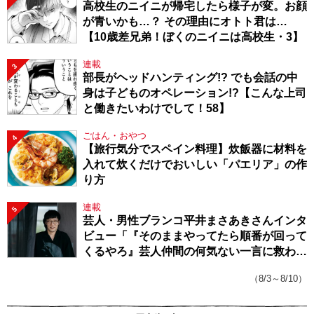
高校生のニイニが帰宅したら様子が変。お顔
が青いかも…？ その理由にオトト君は…
【10歳差兄弟！ぼくのニイニは高校生・3】
連載
3
部長がヘッドハンティング!? でも会話の中
身は子どものオペレーション!?【こんな上司
と働きたいわけでして！58】
ごはん・おやつ
4
【旅行気分でスペイン料理】炊飯器に材料を
入れて炊くだけでおいしい「パエリア」の作
り方
連載
5
芸人・男性ブランコ平井まさあきさんインタ
ビュー「『そのままやってたら順番が回って
くるやろ』芸人仲間の何気ない一言に救われ
てきたから、頑張れる」
（8/3～8/10）