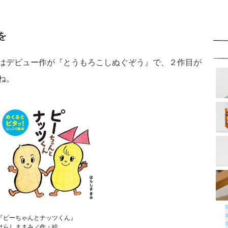
を
はデビュー作が『とうもろこしぬぐぞう』で、２作目が
ね。
『ピーちゃんとナッツくん』
はらしままみ／作・絵