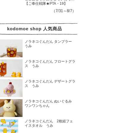
【ご奉仕戦隊★PTA・19】
（7/31～8/7）
kodomoe shop 人気商品
ノラネコぐんだん タンブラー
うみ
ノラネコぐんだん フロートグラ
ス うみ
ノラネコぐんだん デザートグラ
ス うみ
ノラネコぐんだん ぬいぐるみ
ワンワンちゃん
ノラネコぐんだん 2枚組フェ
イスタオル うみ