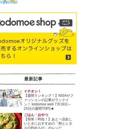
最新記事
イチオシ！
【週間ランキング！】NISAやフ
ァッションの記事がランクイ
ン！ kodomoe web 7月19日～
25日の週間TOP5★
ごはん・おやつ
【簡単！時短！】あと一品欲し
いときにおすすめの「卵とレタ
スの炒めもの」のレシピ