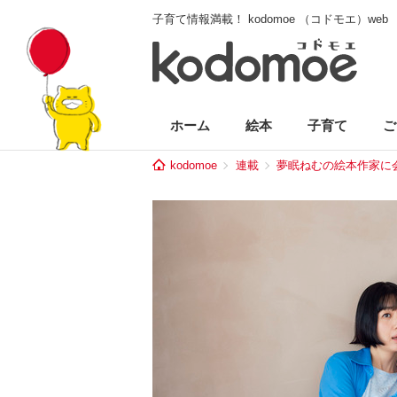
子育て情報満載！ kodomoe （コドモエ）web
ホーム
絵本
子育て
ご
kodomoe
連載
夢眠ねむの絵本作家に