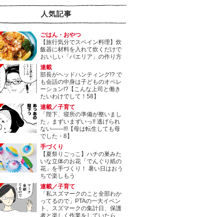
人気記事
ごはん・おやつ
【旅行気分でスペイン料理】炊
飯器に材料を入れて炊くだけで
おいしい「パエリア」の作り方
連載
部長がヘッドハンティング!? で
も会話の中身は子どものオペレ
ーション!?【こんな上司と働き
たいわけでして！58】
連載／子育て
「陛下、寝所の準備が整いまし
た」まずいまずいっ!! 逃げられ
ない――!!!【母は転生しても母
でした・8】
手づくり
【夏祭りごっこ】ハチの巣みた
いな立体のお花「でんぐり紙の
花」を手づくり！ 暑い日はおう
ちで楽しもう
連載／子育て
「私スズマークのこと全部わか
ってるので」PTAの一大イベン
ト、スズマークの集計日、保護
者と楽しく作業をしていたら…