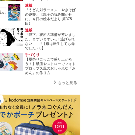
連載
『うどん対ラーメン やきそば
の逆襲』【親子の読み聞かせ
に。今日の絵本だより 第375
回】
連載
「陛下、寝所の準備が整いまし
た」まずいまずいっ!! 逃げられ
ない――!!!【母は転生しても母
でした・8】
手づくり
【夏祭りごっこで盛り上がろ
う！】紙皿やストローでフォト
プロップス風のおしゃれな「お
めん」の作り方
もっと見る