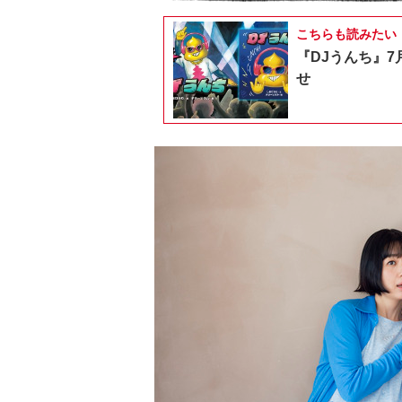
こちらも読みたい
『DJうんち』7
せ