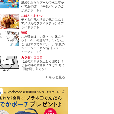
風呂やおうちプールで水に浮か
べてあそぼ！「牛乳パックのぷ
かぷかボート」
ごはん・おやつ
子どもが喜ぶ世界の晩ごはん！
アメリカのフライドチキン＆フ
ライドポテト
連載
ごみ収集はこの暑さでも休みナ
シ！「今…何度だ？」ヤバい…
これはマジでヤバい…。“真夏の
シューシューマン”篇【シューシ
ューマン・17】
カラダ・ココロ
【足の大きさを正しく測る】子
どもの靴の最適サイズは？ 月に
1回は測り直そう！
もっと見る