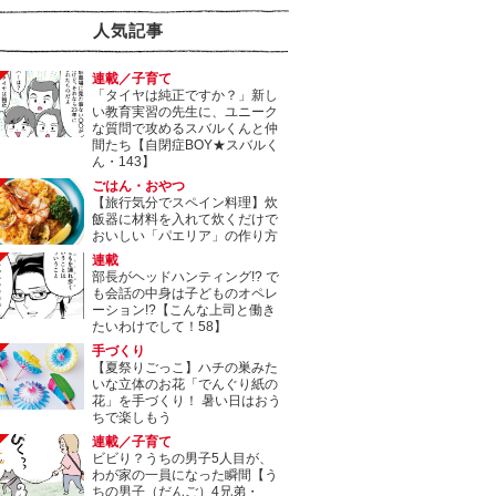
人気記事
連載／子育て
「タイヤは純正ですか？」新し
い教育実習の先生に、ユニーク
な質問で攻めるスバルくんと仲
間たち【自閉症BOY★スバルく
ん・143】
ごはん・おやつ
【旅行気分でスペイン料理】炊
飯器に材料を入れて炊くだけで
おいしい「パエリア」の作り方
連載
部長がヘッドハンティング!? で
も会話の中身は子どものオペレ
ーション!?【こんな上司と働き
たいわけでして！58】
手づくり
【夏祭りごっこ】ハチの巣みた
いな立体のお花「でんぐり紙の
花」を手づくり！ 暑い日はおう
ちで楽しもう
連載／子育て
ビビり？うちの男子5人目が、
わが家の一員になった瞬間【う
ちの男子（だんご）4兄弟・