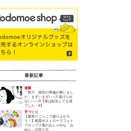
最新記事
連載
「陛下、寝所の準備が整いまし
た」まずいまずいっ!! 逃げられ
ない――!!!【母は転生しても母
でした・8】
手づくり
【夏祭りごっこで盛り上がろ
う！】紙皿やストローでフォト
プロップス風のおしゃれな「お
めん」の作り方