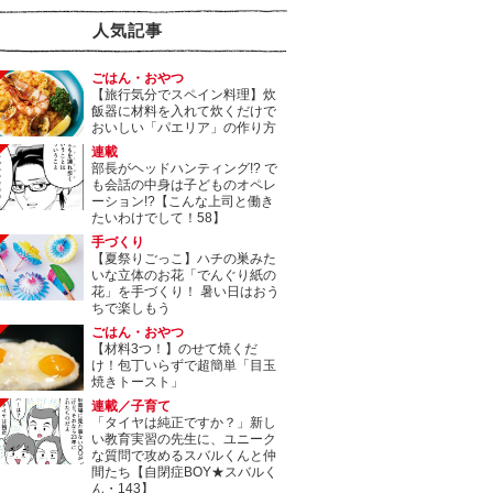
人気記事
ごはん・おやつ
【旅行気分でスペイン料理】炊
飯器に材料を入れて炊くだけで
おいしい「パエリア」の作り方
連載
部長がヘッドハンティング!? で
も会話の中身は子どものオペレ
ーション!?【こんな上司と働き
たいわけでして！58】
手づくり
【夏祭りごっこ】ハチの巣みた
いな立体のお花「でんぐり紙の
花」を手づくり！ 暑い日はおう
ちで楽しもう
ごはん・おやつ
【材料3つ！】のせて焼くだ
け！包丁いらずで超簡単「目玉
焼きトースト」
連載／子育て
「タイヤは純正ですか？」新し
い教育実習の先生に、ユニーク
な質問で攻めるスバルくんと仲
間たち【自閉症BOY★スバルく
ん・143】