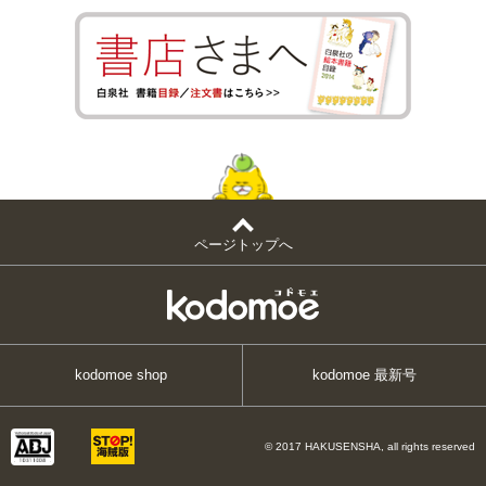
ページトップへ
kodomoe shop
kodomoe 最新号
© 2017 HAKUSENSHA, all rights reserved