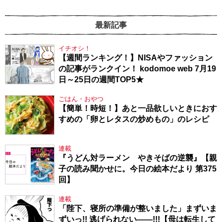
最新記事
イチオシ！
【週間ランキング！】NISAやファッション
の記事がランクイン！ kodomoe web 7月19
日～25日の週間TOP5★
ごはん・おやつ
【簡単！時短！】あと一品欲しいときにおす
すめの「卵とレタスの炒めもの」のレシピ
連載
『うどん対ラーメン やきそばの逆襲』【親
子の読み聞かせに。今日の絵本だより 第375
回】
連載
「陛下、寝所の準備が整いました」まずいま
ずいっ!! 逃げられない――!!!【母は転生して