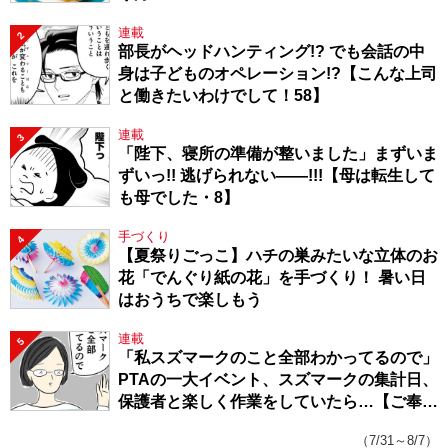
連載
2
部長がヘッドハンティング!? でも会話の中
身は子どものオペレーション!?【こんな上司
と働きたいわけでして！58】
連載
3
「陛下、寝所の準備が整いました」まずいま
ずいっ!! 逃げられない――!!!【母は転生して
も母でした・8】
手づくり
4
【夏祭りごっこ】ハチの巣みたいな立体のお
花「でんぐり紙の花」を手づくり！ 暑い日
はおうちで楽しもう
連載
5
「私スズマークのこと全部わかってるので」
PTAの一大イベント、スズマークの集計日、
保護者と楽しく作業をしていたら…【ご奉仕
戦隊★PTA・19】
（7/31～8/7）