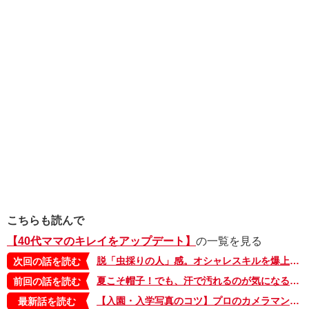
こちらも読んで
【40代ママのキレイをアップデート】
の一覧を見る
脱「虫採りの人」感。オシャレスキルを爆上げする帽子のかぶり方【40代ママのキレイをアップデート・36】
次回の話を読む
夏こそ帽子！でも、汗で汚れるのが気になる。簡単にお手入れできるアイテムご紹介！【40代ママのキレイをアップデート・34】
前回の話を読む
【入園・入学写真のコツ】プロのカメラマンに聞いた、ここぞ！ の写真で失敗しないポイント【40代ママのキレイをアップデート】
最新話を読む