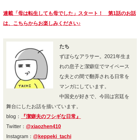
連載「母は転生しても母でした」スタート！ 第1話のお話
は、こ
ちらからお楽しみください♪
たち
ずぼらなアラサー。2021年生ま
れの息子と潔癖症でマイペース
な夫との間で翻弄される日常を
マンガにしています。
中国史が好きで、今回は宮廷を
舞台にしたお話を描いています。
blog：
『潔癖夫のフシギな日常』
Twitter：
@xiaozhen410
Instagram：
@keppeki_tachi