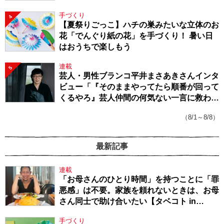
手づくり
4
【夏祭りごっこ】ハチの巣みたいな立体のお
花「でんぐり紙の花」を手づくり！ 暑い日
はおうちで楽しもう
連載
5
芸人・男性ブランコ平井まさあきさんインタ
ビュー「『そのままやってたら順番が回って
くるやろ』芸人仲間の何気ない一言に救われ
てきたから、頑張れる」
（8/1～8/8）
最新記事
連載
「お母さんのひとり時間」を持つことに「罪
悪感」は不要。家族を頼れないときは、お母
さん同士で助け合いたい【タベコト in
Berlin・130】
手づくり