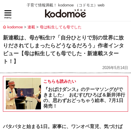
子育て情報満載！ kodomoe （コドモエ）web
kodomoe
連載
母は転生しても母でした
新連載は、母が転生!?「自分ひとりで別の世界に放
りだされてしまったらどうなるだろう」作者インタ
ビュー【母は転生しても母でした・新連載スター
ト！】
2026年5月14日
こちらも読みたい
『おばけダンス』のテーマソングがで
きました♪ おむすびひろば＆新井洋行
の、思わずおどっちゃう絵本、7月1日
発売！
バタバタと始まる1日。家事に、ワンオペ育児、気づけば