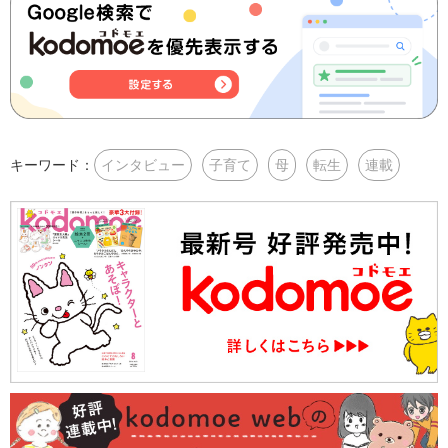
キーワード：
インタビュー
子育て
母
転生
連載