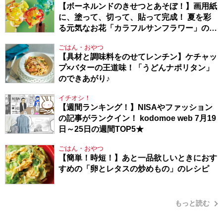
【ボーネルンドのきせつとあそぼ！】画用紙
に、塗って、切って、貼って完成！ 夏を彩
る元気なお花「カラフルサンフラワー」の作
り方
ごはん・おやつ
【具材と調味料をのせてレンチン】ケチャッ
プ×バターの王道味！「うどんナポリタン」
のできあがり♪
イチオシ！
【週間ランキング！】NISAやファッション
の記事がランクイン！ kodomoe web 7月19
日～25日の週間TOP5★
ごはん・おやつ
【簡単！時短！】あと一品欲しいときにおす
すめの「卵とレタスの炒めもの」のレシピ
もっと読む