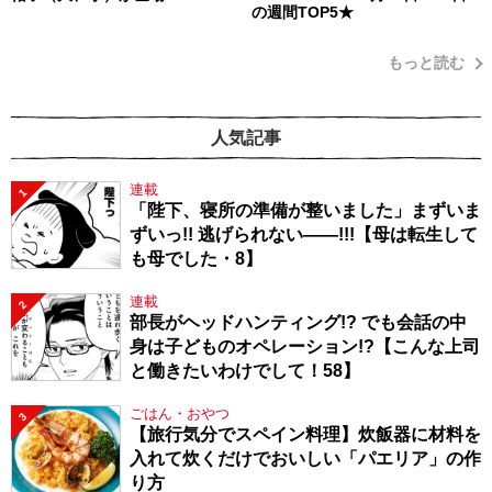
の週間TOP5★
もっと読む
人気記事
連載
1
「陛下、寝所の準備が整いました」まずいま
ずいっ!! 逃げられない――!!!【母は転生して
も母でした・8】
連載
2
部長がヘッドハンティング!? でも会話の中
身は子どものオペレーション!?【こんな上司
と働きたいわけでして！58】
ごはん・おやつ
3
【旅行気分でスペイン料理】炊飯器に材料を
入れて炊くだけでおいしい「パエリア」の作
り方