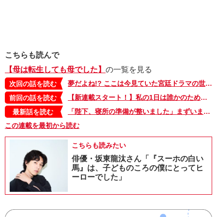
こちらも読んで
【母は転生しても母でした】
の一覧を見る
夢だよね!? ここは今見ていた宮廷ドラマの世界。何で私ここにいるの？【母は転生しても母でした・2】
次回の話を読む
【新連載スタート！】私の1日は誰かのためのもの。そんな毎日が続くのだと思っていた【母は転生しても母でした・1】
前回の話を読む
「陛下、寝所の準備が整いました」まずいまずいっ!! 逃げられない――!!!【母は転生しても母でした・8】
最新話を読む
この連載を最初から読む
こちらも読みたい
俳優・坂東龍汰さん「『スーホの白い
馬』は、子どものころの僕にとってヒ
ーローでした」