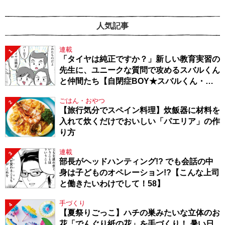
人気記事
連載
1
「タイヤは純正ですか？」新しい教育実習の
先生に、ユニークな質問で攻めるスバルくん
と仲間たち【自閉症BOY★スバルくん・
143】
ごはん・おやつ
2
【旅行気分でスペイン料理】炊飯器に材料を
入れて炊くだけでおいしい「パエリア」の作
り方
連載
3
部長がヘッドハンティング!? でも会話の中
身は子どものオペレーション!?【こんな上司
と働きたいわけでして！58】
手づくり
4
【夏祭りごっこ】ハチの巣みたいな立体のお
花「でんぐり紙の花」を手づくり！ 暑い日