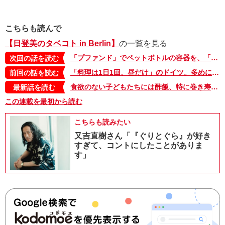
こちらも読んで
【日登美のタベコト in Berlin】
の一覧を見る
「プファンド」でペットボトルの容器を、「リファンド」でテイクアウトの容器を再利用。エコ大国ドイツの画期的なシステム【日登美のタベコト in Berlin・82】
次回の話を読む
「料理は1日1回、昼だけ」のドイツ。多めに作って残りを夜に。日本でも、そのくらい楽をしてもいいのでは？【日登美のタベコト in Berlin・80】
前回の話を読む
食欲のない子どもたちには酢飯、特に巻き寿司やちらし寿司がお勧め。食べやすさだけでなく、栄養面でもいいことが【タベコト in Berlin・129】
最新話を読む
この連載を最初から読む
こちらも読みたい
又吉直樹さん「『ぐりとぐら』が好き
すぎて、コントにしたことがありま
す」