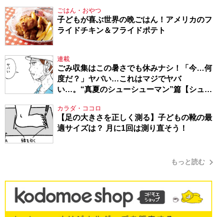
ごはん・おやつ
子どもが喜ぶ世界の晩ごはん！アメリカのフ
ライドチキン＆フライドポテト
連載
ごみ収集はこの暑さでも休みナシ！「今…何
度だ？」ヤバい…これはマジでヤバ
い…。“真夏のシューシューマン”篇【シュー
シューマン・17】
カラダ・ココロ
【足の大きさを正しく測る】子どもの靴の最
適サイズは？ 月に1回は測り直そう！
もっと読む