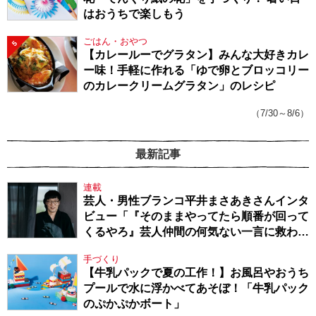
はおうちで楽しもう
ごはん・おやつ
5
【カレールーでグラタン】みんな大好きカレ
ー味！手軽に作れる「ゆで卵とブロッコリー
のカレークリームグラタン」のレシピ
（7/30～8/6）
最新記事
連載
芸人・男性ブランコ平井まさあきさんインタ
ビュー「『そのままやってたら順番が回って
くるやろ』芸人仲間の何気ない一言に救われ
てきたから、頑張れる」
手づくり
【牛乳パックで夏の工作！】お風呂やおうち
プールで水に浮かべてあそぼ！「牛乳パック
のぷかぷかボート」