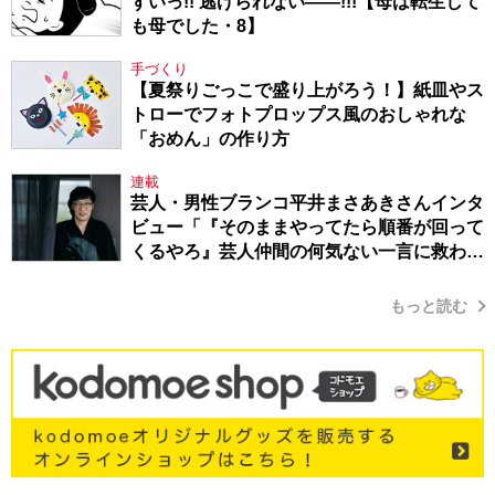
ずいっ!! 逃げられない――!!!【母は転生して
も母でした・8】
手づくり
【夏祭りごっこで盛り上がろう！】紙皿やス
トローでフォトプロップス風のおしゃれな
「おめん」の作り方
連載
芸人・男性ブランコ平井まさあきさんインタ
ビュー「『そのままやってたら順番が回って
くるやろ』芸人仲間の何気ない一言に救われ
てきたから、頑張れる」
もっと読む