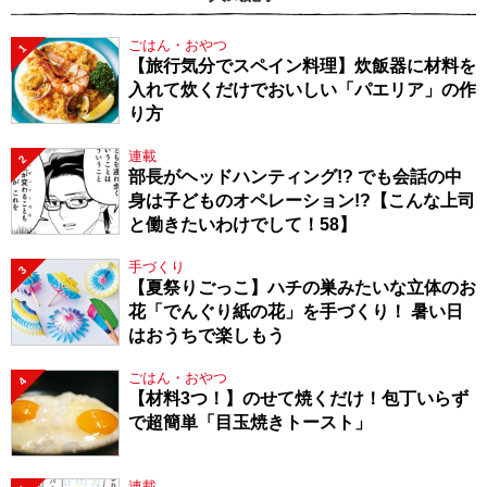
ごはん・おやつ
1
【旅行気分でスペイン料理】炊飯器に材料を
入れて炊くだけでおいしい「パエリア」の作
り方
連載
2
部長がヘッドハンティング!? でも会話の中
身は子どものオペレーション!?【こんな上司
と働きたいわけでして！58】
手づくり
3
【夏祭りごっこ】ハチの巣みたいな立体のお
花「でんぐり紙の花」を手づくり！ 暑い日
はおうちで楽しもう
ごはん・おやつ
4
【材料3つ！】のせて焼くだけ！包丁いらず
で超簡単「目玉焼きトースト」
連載