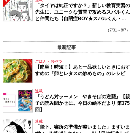
5
「タイヤは純正ですか？」新しい教育実習の
先生に、ユニークな質問で攻めるスバルくん
と仲間たち【自閉症BOY★スバルくん・
143】
（7/31～8/7）
最新記事
ごはん・おやつ
【簡単！時短！】あと一品欲しいときにおす
すめの「卵とレタスの炒めもの」のレシピ
連載
『うどん対ラーメン やきそばの逆襲』【親
子の読み聞かせに。今日の絵本だより 第375
回】
連載
「陛下、寝所の準備が整いました」まずいま