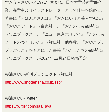
すぎうらさやか／1971年生まれ。日本大学芸術学部卒
業。在学中よりイラストレーターとして仕事を始める。
著書に『えほんとさんぽ』『おきにいりと暮らすABC』
『おやこデート』（白泉社）、『おたのしみ歳時記』
（ワニブックス）、『ニュー東京ホリデイ』『たのしみ
ノートのつくりかた』（祥伝社）他多数。「おやこプチ
プラごっこ」をもとにした書籍『わたしたちの歳時記』
（ワニブックス）が2024年12月24日発売予定！
杉浦さやか新刊プロジェクト（祥伝社）
http://www.shodensha.co.jp/ssp/
杉浦さやかTwitter
https://twitter.com/saa_aya