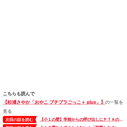
こちらも読んで
【杉浦さやか「おやこ プチプラごっこ＋ plus」】
の一覧を
見る
【小１の壁】学校からの呼び出しにＰＴＡのプレッシャー…行事や習い事のタスクもなぜかママばかり。パパを巻き込むには？【杉浦さやか「おやこ プチプラごっこ＋ plus」】
次回の話を読む