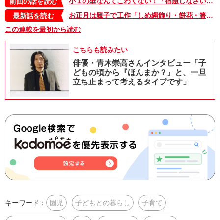
小１の壁なんてこわくない！「宿題しなさい」「早くお風呂に入って」と言わなくて済む「やること絵本」のススメ【杉浦さやか「おやこ プチプラごっこ＋ plus」】
前回の話を読む
お正月は親子で工作「しめ縄飾り・餅花・箸袋」も簡単手づくり！【杉浦さやか「おやこ プチプラごっこ＋plus」】
最新話を読む
この連載を最初から読む
こちらも読みたい
俳優・青木崇高さんインタビュー「子
どもの頃から『ほんまか？』と、一旦
立ち止まって考えるタイプです」
キーワード：
園児
子どもとの暮らし
子育て