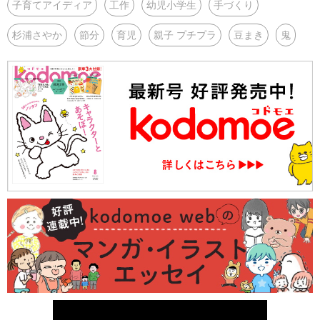
子育てアイディア
工作
幼児小学生
手づくり
杉浦さやか
節分
育児
親子 プチプラ
豆まき
鬼