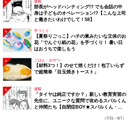
連載
2
部長がヘッドハンティング!? でも会話の中
身は子どものオペレーション!?【こんな上司
と働きたいわけでして！58】
手づくり
3
【夏祭りごっこ】ハチの巣みたいな立体のお
花「でんぐり紙の花」を手づくり！ 暑い日
はおうちで楽しもう
ごはん・おやつ
4
【材料3つ！】のせて焼くだけ！包丁いらず
で超簡単「目玉焼きトースト」
連載
5
「タイヤは純正ですか？」新しい教育実習の
先生に、ユニークな質問で攻めるスバルくん
と仲間たち【自閉症BOY★スバルくん・
143】
（7/31～8/7）