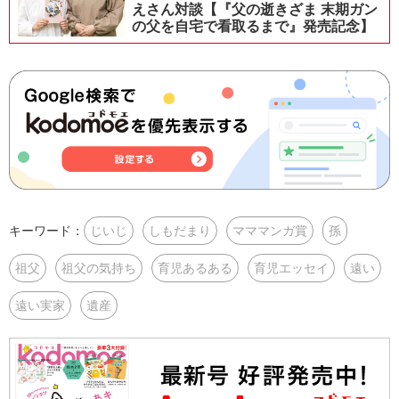
えさん対談【『父の逝きざま 末期ガン
の父を自宅で看取るまで』発売記念】
キーワード：
じいじ
しもだまり
マママンガ賞
孫
祖父
祖父の気持ち
育児あるある
育児エッセイ
遠い
遠い実家
遺産