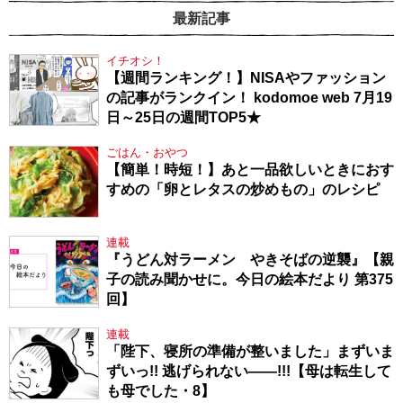
最新記事
イチオシ！
【週間ランキング！】NISAやファッション
の記事がランクイン！ kodomoe web 7月19
日～25日の週間TOP5★
ごはん・おやつ
【簡単！時短！】あと一品欲しいときにおす
すめの「卵とレタスの炒めもの」のレシピ
連載
『うどん対ラーメン やきそばの逆襲』【親
子の読み聞かせに。今日の絵本だより 第375
回】
連載
「陛下、寝所の準備が整いました」まずいま
ずいっ!! 逃げられない――!!!【母は転生して
も母でした・8】