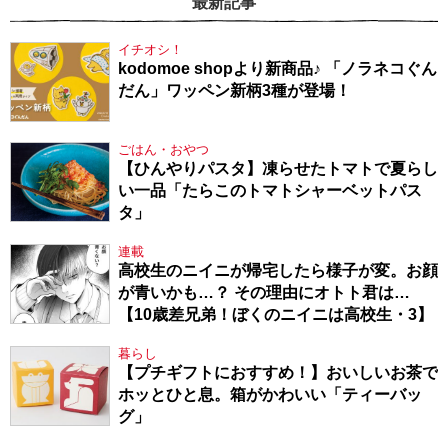
最新記事
イチオシ！
kodomoe shopより新商品♪ 「ノラネコぐん
だん」ワッペン新柄3種が登場！
ごはん・おやつ
【ひんやりパスタ】凍らせたトマトで夏らし
い一品「たらこのトマトシャーベットパス
タ」
連載
高校生のニイニが帰宅したら様子が変。お顔
が青いかも…？ その理由にオトト君は…
【10歳差兄弟！ぼくのニイニは高校生・3】
暮らし
【プチギフトにおすすめ！】おいしいお茶で
ホッとひと息。箱がかわいい「ティーバッ
グ」