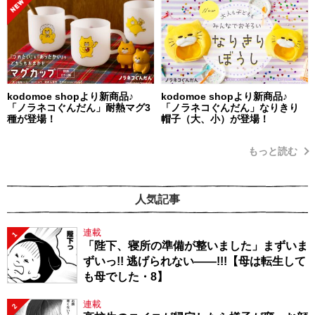
kodomoe shopより新商品♪
kodomoe shopより新商品♪
「ノラネコぐんだん」耐熱マグ3
「ノラネコぐんだん」なりきり
種が登場！
帽子（大、小）が登場！
もっと読む
人気記事
連載
1
「陛下、寝所の準備が整いました」まずいま
ずいっ!! 逃げられない――!!!【母は転生して
も母でした・8】
連載
2