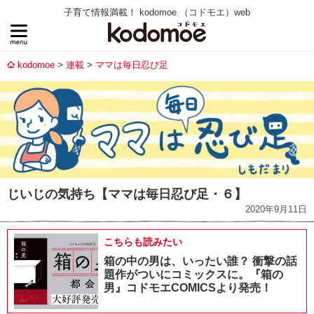
子育て情報満載！ kodomoe （コドモエ）web
kodomoe
連載
ママは毎日忍び足
じいじの気持ち【ママは毎日忍び足・６】
2020年9月11日
こちらも読みたい
箱の中の男は、いったい誰？ 衝撃の話
題作がついにコミックスに。『箱の
男』コドモエCOMICSより発売！