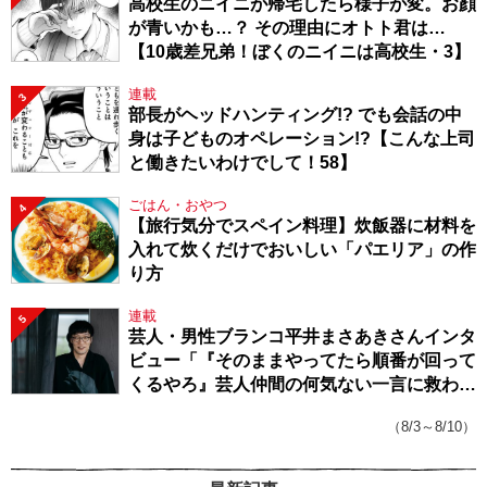
高校生のニイニが帰宅したら様子が変。お顔
が青いかも…？ その理由にオトト君は…
【10歳差兄弟！ぼくのニイニは高校生・3】
連載
3
部長がヘッドハンティング!? でも会話の中
身は子どものオペレーション!?【こんな上司
と働きたいわけでして！58】
ごはん・おやつ
4
【旅行気分でスペイン料理】炊飯器に材料を
入れて炊くだけでおいしい「パエリア」の作
り方
連載
5
芸人・男性ブランコ平井まさあきさんインタ
ビュー「『そのままやってたら順番が回って
くるやろ』芸人仲間の何気ない一言に救われ
てきたから、頑張れる」
（8/3～8/10）