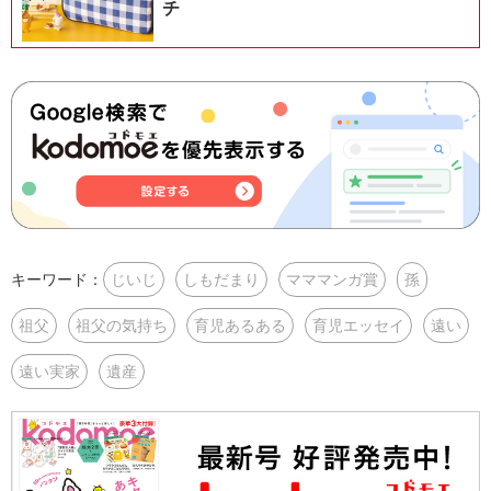
チ
キーワード：
じいじ
しもだまり
マママンガ賞
孫
祖父
祖父の気持ち
育児あるある
育児エッセイ
遠い
遠い実家
遺産