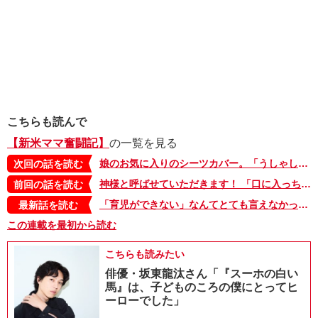
こちらも読んで
【新米ママ奮闘記】
の一覧を見る
娘のお気に入りのシーツカバー。「うしゃしゃん」への執着が強すぎて…【新米ママ奮闘日記・55】
次回の話を読む
神様と呼ばせていただきます！ 「口に入っちゃえばコロッケだから」という、手間を省いた斬新レシピ【新米ママ奮闘日記・53】
前回の話を読む
「育児ができない」なんてとても言えなかった、孤独で辛かった産前・産後。5年後に振り返って思うこと【新米ママ奮闘日記・56】
最新話を読む
この連載を最初から読む
こちらも読みたい
俳優・坂東龍汰さん「『スーホの白い
馬』は、子どものころの僕にとってヒ
ーローでした」