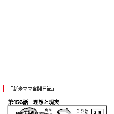
「新米ママ奮闘日記」