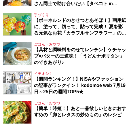
さん同士で助け合いたい【タベコト in
Berlin・130】
手づくり
【ボーネルンドのきせつとあそぼ！】画用紙
に、塗って、切って、貼って完成！ 夏を彩
る元気なお花「カラフルサンフラワー」の作
り方
ごはん・おやつ
【具材と調味料をのせてレンチン】ケチャッ
プ×バターの王道味！「うどんナポリタン」
のできあがり♪
イチオシ！
【週間ランキング！】NISAやファッション
の記事がランクイン！ kodomoe web 7月19
日～25日の週間TOP5★
ごはん・おやつ
【簡単！時短！】あと一品欲しいときにおす
すめの「卵とレタスの炒めもの」のレシピ