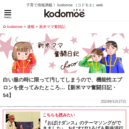
子育て情報満載！ kodomoe （コドモエ）web
kodomoe
連載
新米ママ奮闘記
白い服の時に限って汚してしまうので、機能性エプ
ロンを使ってみたところ…【新米ママ奮闘日記・
54】
2024年5月27日
こちらも読みたい
『おばけダンス』のテーマソングがで
きました♪ おむすびひろば＆新井洋行