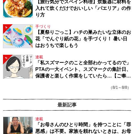
【旅行気分でスペイン料理】炊飯器に材料を
入れて炊くだけでおいしい「パエリア」の作
り方
手づくり
4
【夏祭りごっこ】ハチの巣みたいな立体のお
花「でんぐり紙の花」を手づくり！ 暑い日
はおうちで楽しもう
連載
5
「私スズマークのこと全部わかってるので」
PTAの一大イベント、スズマークの集計日、
保護者と楽しく作業をしていたら…【ご奉仕
戦隊★PTA・19】
（8/1～8/8）
最新記事
連載
「お母さんのひとり時間」を持つことに「罪
悪感」は不要。家族を頼れないときは、お母