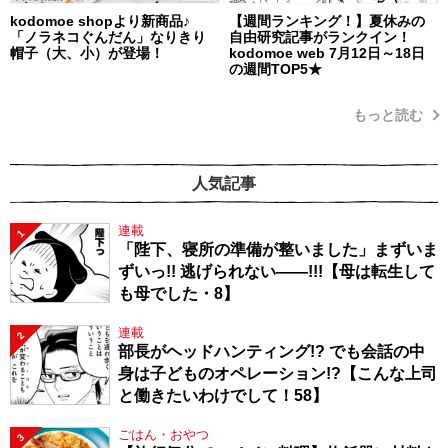
kodomoe shopより新商品♪
【週間ランキング！】夏休みの
「ノラネコぐんだん」なりきり
自由研究記事がランクイン！
帽子（大、小）が登場！
kodomoe web 7月12日～18日
の週間TOP5★
もっと読む
人気記事
連載
1
「陛下、寝所の準備が整いました」まずいま
ずいっ!! 逃げられない――!!!【母は転生して
も母でした・8】
連載
2
部長がヘッドハンティング!? でも会話の中
身は子どものオペレーション!?【こんな上司
と働きたいわけでして！58】
ごはん・おやつ
3