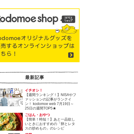
最新記事
イチオシ！
【週間ランキング！】NISAやフ
ァッションの記事がランクイ
ン！ kodomoe web 7月19日～
25日の週間TOP5★
ごはん・おやつ
【簡単！時短！】あと一品欲し
いときにおすすめの「卵とレタ
スの炒めもの」のレシピ