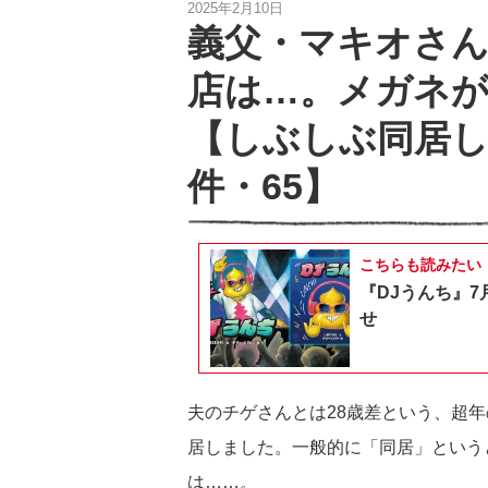
2025年2月10日
義父・マキオさ
店は…。メガネが
【しぶしぶ同居
件・65】
こちらも読みたい
『DJうんち』7
せ
夫のチゲさんとは28歳差という、超
居しました。一般的に「同居」という
は……。