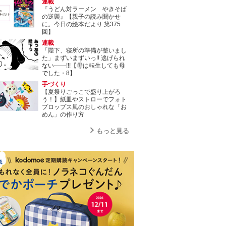
連載
『うどん対ラーメン やきそば
の逆襲』【親子の読み聞かせ
に。今日の絵本だより 第375
回】
連載
「陛下、寝所の準備が整いまし
た」まずいまずいっ!! 逃げられ
ない――!!!【母は転生しても母
でした・8】
手づくり
【夏祭りごっこで盛り上がろ
う！】紙皿やストローでフォト
プロップス風のおしゃれな「お
めん」の作り方
もっと見る