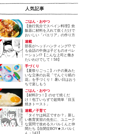
人気記事
ごはん・おやつ
【旅行気分でスペイン料理】炊
飯器に材料を入れて炊くだけで
おいしい「パエリア」の作り方
連載
部長がヘッドハンティング!? で
も会話の中身は子どものオペレ
ーション!?【こんな上司と働き
たいわけでして！58】
手づくり
【夏祭りごっこ】ハチの巣みた
いな立体のお花「でんぐり紙の
花」を手づくり！ 暑い日はおう
ちで楽しもう
ごはん・おやつ
【材料3つ！】のせて焼くだ
け！包丁いらずで超簡単「目玉
焼きトースト」
連載／子育て
「タイヤは純正ですか？」新し
い教育実習の先生に、ユニーク
な質問で攻めるスバルくんと仲
間たち【自閉症BOY★スバルく
ん・143】