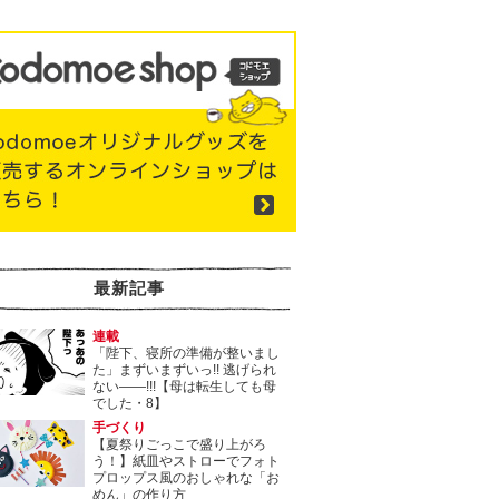
最新記事
連載
「陛下、寝所の準備が整いまし
た」まずいまずいっ!! 逃げられ
ない――!!!【母は転生しても母
でした・8】
手づくり
【夏祭りごっこで盛り上がろ
う！】紙皿やストローでフォト
プロップス風のおしゃれな「お
めん」の作り方