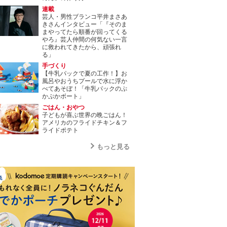
連載
芸人・男性ブランコ平井まさあ
きさんインタビュー「『そのま
まやってたら順番が回ってくる
やろ』芸人仲間の何気ない一言
に救われてきたから、頑張れ
る」
手づくり
【牛乳パックで夏の工作！】お
風呂やおうちプールで水に浮か
べてあそぼ！「牛乳パックのぷ
かぷかボート」
ごはん・おやつ
子どもが喜ぶ世界の晩ごはん！
アメリカのフライドチキン＆フ
ライドポテト
もっと見る