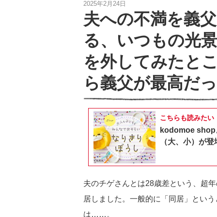
2025年2月24日
夫への不満を義
る、いつもの光
を外してみたと
ら義父が最高だっ
こちらも読みたい
kodomoe 
（大、小）が登
夫のチゲさんとは28歳差という、超
居しました。一般的に「同居」という
は……。