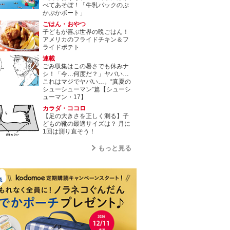
べてあそぼ！「牛乳パックのぷ
かぷかボート」
ごはん・おやつ
子どもが喜ぶ世界の晩ごはん！
アメリカのフライドチキン＆フ
ライドポテト
連載
ごみ収集はこの暑さでも休みナ
シ！「今…何度だ？」ヤバい…
これはマジでヤバい…。“真夏の
シューシューマン”篇【シューシ
ューマン・17】
カラダ・ココロ
【足の大きさを正しく測る】子
どもの靴の最適サイズは？ 月に
1回は測り直そう！
もっと見る