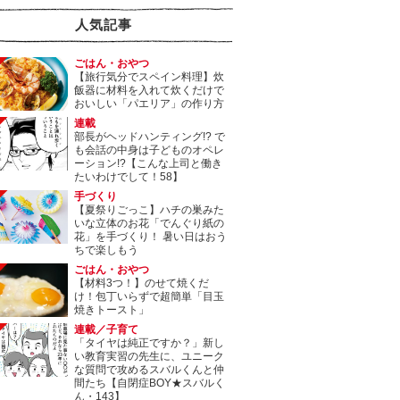
人気記事
ごはん・おやつ
【旅行気分でスペイン料理】炊
飯器に材料を入れて炊くだけで
おいしい「パエリア」の作り方
連載
部長がヘッドハンティング!? で
も会話の中身は子どものオペレ
ーション!?【こんな上司と働き
たいわけでして！58】
手づくり
【夏祭りごっこ】ハチの巣みた
いな立体のお花「でんぐり紙の
花」を手づくり！ 暑い日はおう
ちで楽しもう
ごはん・おやつ
【材料3つ！】のせて焼くだ
け！包丁いらずで超簡単「目玉
焼きトースト」
連載／子育て
「タイヤは純正ですか？」新し
い教育実習の先生に、ユニーク
な質問で攻めるスバルくんと仲
間たち【自閉症BOY★スバルく
ん・143】