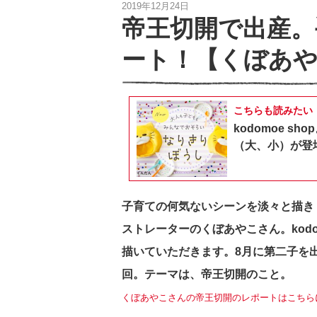
2019年12月24日
帝王切開で出産。
ート！【くぼあや
こちらも読みたい
kodomoe 
（大、小）が登
子育ての何気ないシーンを淡々と描き
ストレーターのくぼあやこさん。kodo
描いていただきます。8月に第二子を
回。テーマは、帝王切開のこと。
くぼあやこさんの帝王切開のレポートはこちら