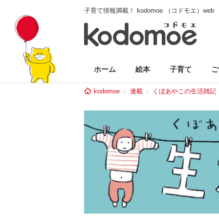
子育て情報満載！ kodomoe （コドモエ）web
ホーム
絵本
子育て
ご
kodomoe
連載
くぼあやこの生活雑記