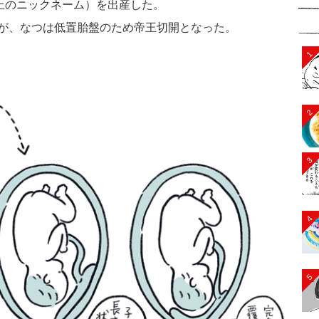
宜上のニックネーム）を出産した。
が、なつは低置胎盤のため帝王切開となった。
1
2
3
4
5