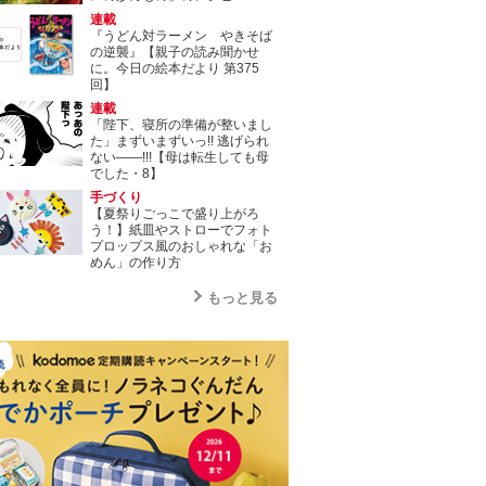
連載
『うどん対ラーメン やきそば
の逆襲』【親子の読み聞かせ
に。今日の絵本だより 第375
回】
連載
「陛下、寝所の準備が整いまし
た」まずいまずいっ!! 逃げられ
ない――!!!【母は転生しても母
でした・8】
手づくり
【夏祭りごっこで盛り上がろ
う！】紙皿やストローでフォト
プロップス風のおしゃれな「お
めん」の作り方
もっと見る