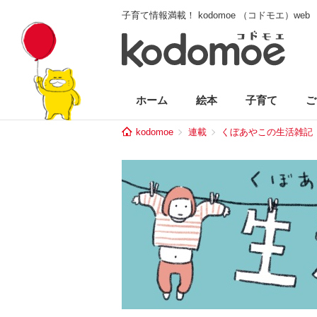
子育て情報満載！ kodomoe （コドモエ）web
ホーム
絵本
子育て
ご
kodomoe
連載
くぼあやこの生活雑記