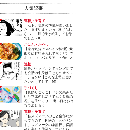
人気記事
連載／子育て
「陛下、寝所の準備が整いまし
た」まずいまずいっ!! 逃げられ
ない――!!!【母は転生しても母
でした・8】
ごはん・おやつ
【旅行気分でスペイン料理】炊
飯器に材料を入れて炊くだけで
おいしい「パエリア」の作り方
連載
部長がヘッドハンティング!? で
も会話の中身は子どものオペレ
ーション!?【こんな上司と働き
たいわけでして！58】
手づくり
【夏祭りごっこ】ハチの巣みた
いな立体のお花「でんぐり紙の
花」を手づくり！ 暑い日はおう
ちで楽しもう
連載／子育て
「私スズマークのこと全部わか
ってるので」PTAの一大イベン
ト、スズマークの集計日、保護
者と楽しく作業をしていたら…