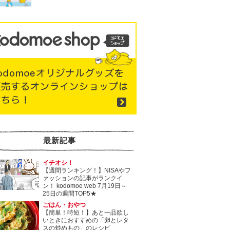
最新記事
イチオシ！
【週間ランキング！】NISAやフ
ァッションの記事がランクイ
ン！ kodomoe web 7月19日～
25日の週間TOP5★
ごはん・おやつ
【簡単！時短！】あと一品欲し
いときにおすすめの「卵とレタ
スの炒めもの」のレシピ