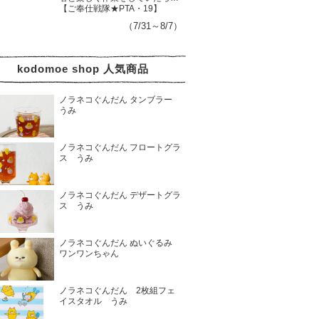
【ご奉仕戦隊★PTA・19】
（7/31～8/7）
kodomoe shop 人気商品
ノラネコぐんだん タンブラー
うみ
ノラネコぐんだん フロートグラ
ス うみ
ノラネコぐんだん デザートグラ
ス うみ
ノラネコぐんだん ぬいぐるみ
ワンワンちゃん
ノラネコぐんだん 2枚組フェ
イスタオル うみ