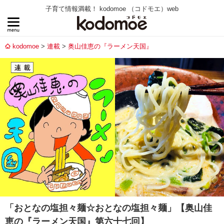
子育て情報満載！ kodomoe （コドモエ）web
kodomoe
連載
奥山佳恵の『ラーメン天国』
「おとなの塩担々麺☆おとなの塩担々麺」【奥山佳
恵の『ラーメン天国』第六十七回】