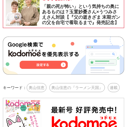
「親の死が怖い」という気持ちの奥に
あるものは？玉置妙憂さん×うつみさ
えさん対談【『父の逝きざま 末期ガン
の父を自宅で看取るまで』発売記念】
キーワード：
奥山佳恵
奥山佳恵の『ラーメン天国』
連載