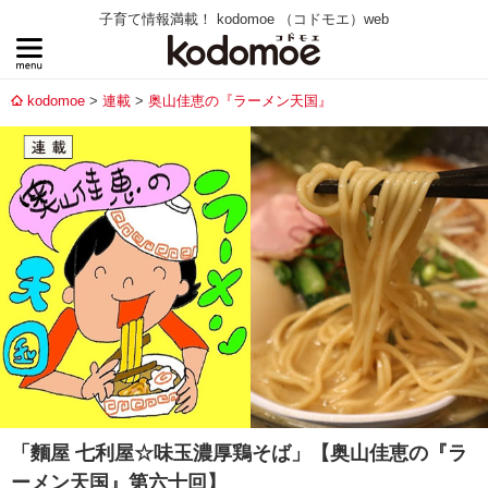
子育て情報満載！ kodomoe （コドモエ）web
kodomoe
連載
奥山佳恵の『ラーメン天国』
「麵屋 七利屋☆味玉濃厚鶏そば」【奥山佳恵の『ラ
ーメン天国』第六十回】