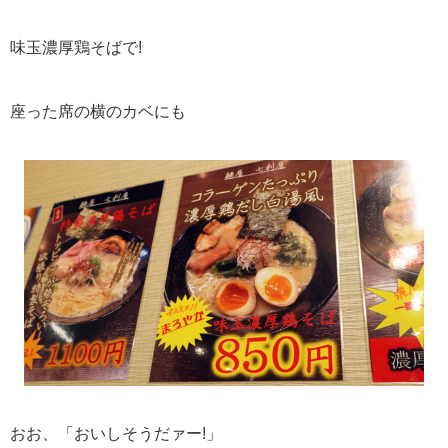
味玉濃厚鶏そばで!
座った席の横のカベにも
おお、「おいしそうだァー!」