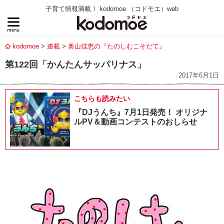
子育て情報満載！ kodomoe （コドモエ）web
kodomoe
連載
奥山佳恵の『たのしむこそだて』
第122回「かんたんサッパリナス」
2017年6月1日
こちらも読みたい
『DJうんち』7月1日発売！ オリジナ
ルPV＆動画コンテストのおしらせ