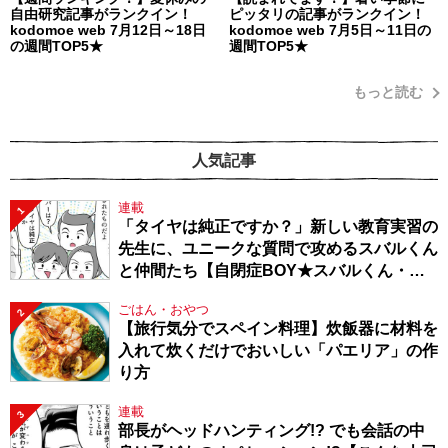
自由研究記事がランクイン！
ピッタリの記事がランクイン！
kodomoe web 7月12日～18日
kodomoe web 7月5日～11日の
の週間TOP5★
週間TOP5★
もっと読む
人気記事
連載
1
「タイヤは純正ですか？」新しい教育実習の
先生に、ユニークな質問で攻めるスバルくん
と仲間たち【自閉症BOY★スバルくん・
143】
ごはん・おやつ
2
【旅行気分でスペイン料理】炊飯器に材料を
入れて炊くだけでおいしい「パエリア」の作
り方
連載
3
部長がヘッドハンティング!? でも会話の中