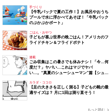
てきたから、頑張れる」
手づくり
【牛乳パックで夏の工作！】お風呂やおうち
プールで水に浮かべてあそぼ！「牛乳パック
のぷかぷかボート」
ごはん・おやつ
子どもが喜ぶ世界の晩ごはん！アメリカのフ
ライドチキン＆フライドポテト
連載
ごみ収集はこの暑さでも休みナシ！「今…何
度だ？」ヤバい…これはマジでヤバ
い…。“真夏のシューシューマン”篇【シュー
シューマン・17】
カラダ・ココロ
【足の大きさを正しく測る】子どもの靴の最
適サイズは？ 月に1回は測り直そう！
もっと読む