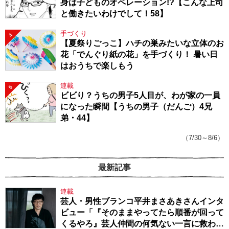
身は子どものオペレーション!?【こんな上司
と働きたいわけでして！58】
手づくり
4
【夏祭りごっこ】ハチの巣みたいな立体のお
花「でんぐり紙の花」を手づくり！ 暑い日
はおうちで楽しもう
連載
5
ビビり？うちの男子5人目が、わが家の一員
になった瞬間【うちの男子（だんご）4兄
弟・44】
（7/30～8/6）
最新記事
連載
芸人・男性ブランコ平井まさあきさんインタ
ビュー「『そのままやってたら順番が回って
くるやろ』芸人仲間の何気ない一言に救われ