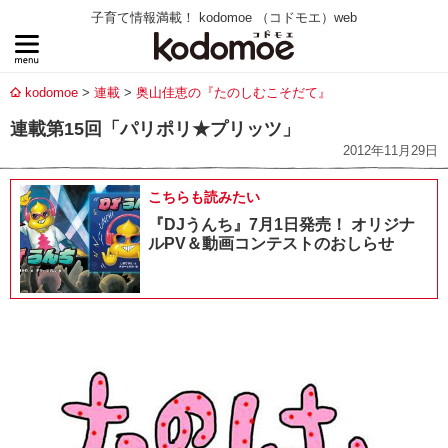
子育て情報満載！ kodomoe （コドモエ）web
kodomoe
連載
奥山佳恵の『たのしむこそだて』
連載第15回「パリポリ★プリッツ」
2012年11月29日
こちらも読みたい
『DJうんち』7月1日発売！ オリジナ
ルPV＆動画コンテストのおしらせ