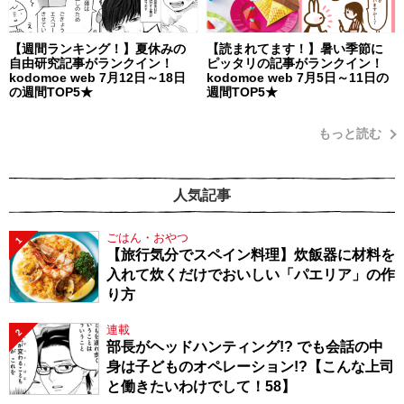
【週間ランキング！】夏休みの
【読まれてます！】暑い季節に
自由研究記事がランクイン！
ピッタリの記事がランクイン！
kodomoe web 7月12日～18日
kodomoe web 7月5日～11日の
の週間TOP5★
週間TOP5★
もっと読む
人気記事
ごはん・おやつ
1
【旅行気分でスペイン料理】炊飯器に材料を
入れて炊くだけでおいしい「パエリア」の作
り方
連載
2
部長がヘッドハンティング!? でも会話の中
身は子どものオペレーション!?【こんな上司
と働きたいわけでして！58】