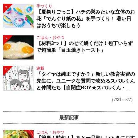
手づくり
3
【夏祭りごっこ】ハチの巣みたいな立体のお
花「でんぐり紙の花」を手づくり！ 暑い日
はおうちで楽しもう
ごはん・おやつ
4
【材料3つ！】のせて焼くだけ！包丁いらず
で超簡単「目玉焼きトースト」
連載
5
「タイヤは純正ですか？」新しい教育実習の
先生に、ユニークな質問で攻めるスバルくん
と仲間たち【自閉症BOY★スバルくん・
143】
（7/31～8/7）
最新記事
ごはん・おやつ
【簡単！時短！】あと一品欲しいときにおす