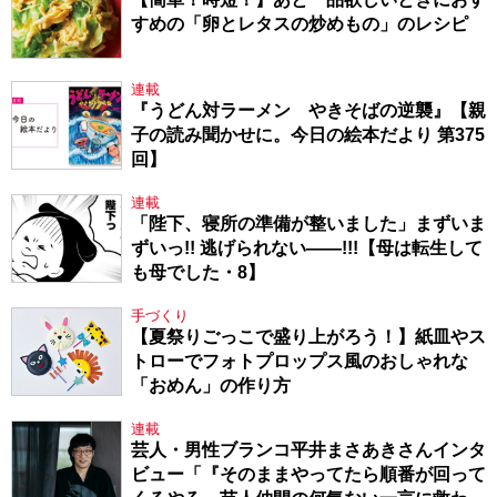
すめの「卵とレタスの炒めもの」のレシピ
連載
『うどん対ラーメン やきそばの逆襲』【親
子の読み聞かせに。今日の絵本だより 第375
回】
連載
「陛下、寝所の準備が整いました」まずいま
ずいっ!! 逃げられない――!!!【母は転生して
も母でした・8】
手づくり
【夏祭りごっこで盛り上がろう！】紙皿やス
トローでフォトプロップス風のおしゃれな
「おめん」の作り方
連載
芸人・男性ブランコ平井まさあきさんインタ
ビュー「『そのままやってたら順番が回って