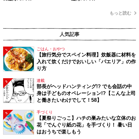
もっと読む
人気記事
ごはん・おやつ
1
【旅行気分でスペイン料理】炊飯器に材料を
入れて炊くだけでおいしい「パエリア」の作
り方
連載
2
部長がヘッドハンティング!? でも会話の中
身は子どものオペレーション!?【こんな上司
と働きたいわけでして！58】
手づくり
3
【夏祭りごっこ】ハチの巣みたいな立体のお
花「でんぐり紙の花」を手づくり！ 暑い日
はおうちで楽しもう