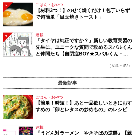
ごはん・おやつ
4
【材料3つ！】のせて焼くだけ！包丁いらず
で超簡単「目玉焼きトースト」
連載
5
「タイヤは純正ですか？」新しい教育実習の
先生に、ユニークな質問で攻めるスバルくん
と仲間たち【自閉症BOY★スバルくん・
143】
（7/31～8/7）
最新記事
ごはん・おやつ
【簡単！時短！】あと一品欲しいときにおす
すめの「卵とレタスの炒めもの」のレシピ
連載
『うどん対ラーメン やきそばの逆襲』【親