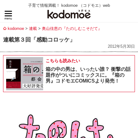
子育て情報満載！ kodomoe （コドモエ）web
kodomoe
連載
奥山佳恵の『たのしむこそだて』
連載第３回「感動コロッケ」
2012年5月30日
こちらも読みたい
箱の中の男は、いったい誰？ 衝撃の話
題作がついにコミックスに。『箱の
男』コドモエCOMICSより発売！