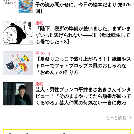
子の読み聞かせに。今日の絵本だより 第375
回】
連載
「陛下、寝所の準備が整いました」まずいま
ずいっ!! 逃げられない――!!!【母は転生して
も母でした・8】
手づくり
【夏祭りごっこで盛り上がろう！】紙皿やス
トローでフォトプロップス風のおしゃれな
「おめん」の作り方
連載
芸人・男性ブランコ平井まさあきさんインタ
ビュー「『そのままやってたら順番が回って
くるやろ』芸人仲間の何気ない一言に救われ
てきたから、頑張れる」
もっと読む