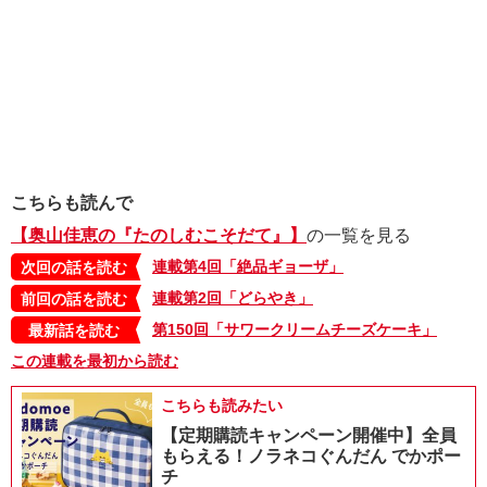
こちらも読んで
【奥山佳恵の『たのしむこそだて』】
の一覧を見る
連載第4回「絶品ギョーザ」
次回の話を読む
連載第2回「どらやき」
前回の話を読む
第150回「サワークリームチーズケーキ」
最新話を読む
この連載を最初から読む
こちらも読みたい
【定期購読キャンペーン開催中】全員
もらえる！ノラネコぐんだん でかポー
チ