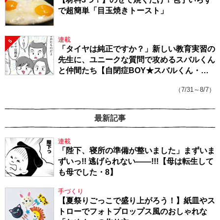
で超簡単「目玉焼きトースト」
連載
5
「タイヤは純正ですか？」新しい教育実習の
先生に、ユニークな質問で攻めるスバルくん
と仲間たち【自閉症BOY★スバルくん・
143】
（7/31～8/7）
最新記事
連載
「陛下、寝所の準備が整いました」まずいま
ずいっ!! 逃げられない――!!!【母は転生して
も母でした・8】
手づくり
【夏祭りごっこで盛り上がろう！】紙皿やス
トローでフォトプロップス風のおしゃれな