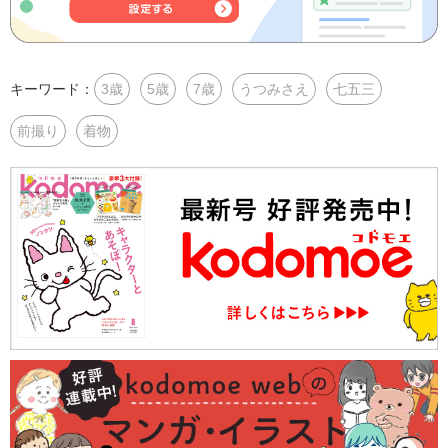
キーワード：
3歳
5歳
7歳
うつみさえ
七五三
前撮り
着物