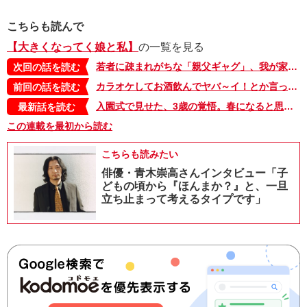
こちらも読んで
【大きくなってく娘と私】
の一覧を見る
若者に疎まれがちな「親父ギャグ」、我が家の場合…【大きくなってく娘と私・86】
次回の話を読む
カラオケしてお酒飲んでヤバ～イ！とか言って、それから…。中学生の娘があこがれる、大人の夜の過ごし方【大きくなってく娘と私・85】
前回の話を読む
入園式で見せた、3歳の覚悟。春になると思い出す、あの時の衝撃【大きくなってく娘と私・セレクション】
最新話を読む
この連載を最初から読む
こちらも読みたい
俳優・青木崇高さんインタビュー「子
どもの頃から『ほんまか？』と、一旦
立ち止まって考えるタイプです」