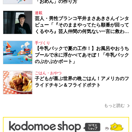
「おめん」の作り方
連載
芸人・男性ブランコ平井まさあきさんインタ
ビュー「『そのままやってたら順番が回って
くるやろ』芸人仲間の何気ない一言に救われ
てきたから、頑張れる」
手づくり
【牛乳パックで夏の工作！】お風呂やおうち
プールで水に浮かべてあそぼ！「牛乳パック
のぷかぷかボート」
ごはん・おやつ
子どもが喜ぶ世界の晩ごはん！アメリカのフ
ライドチキン＆フライドポテト
もっと読む