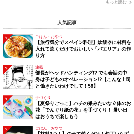
もっと読む
人気記事
ごはん・おやつ
1
【旅行気分でスペイン料理】炊飯器に材料を
入れて炊くだけでおいしい「パエリア」の作
り方
連載
2
部長がヘッドハンティング!? でも会話の中
身は子どものオペレーション!?【こんな上司
と働きたいわけでして！58】
手づくり
3
【夏祭りごっこ】ハチの巣みたいな立体のお
花「でんぐり紙の花」を手づくり！ 暑い日
はおうちで楽しもう
ごはん・おやつ
4
【材料3つ！】のせて焼くだけ！包丁いらず