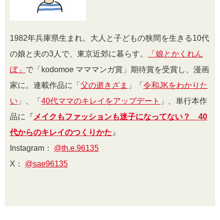
1982年兵庫県生まれ。大人と子どもの狭間を生きる10代
の娘と夫の3人で、東京近郊に暮らす。
「娘とかくれん
ぼ」
で「kodomoe マママンガ賞」期待賞を受賞し、漫画
家に。連載作品に「
父の逝きざま
」「
令和JKをわかりた
い
」、「
40代ママのキレイをアップデート
」、単行本作
品に『
メイクもファッションも迷子になってない？ 40
代からのキレイのつくりかた
』
Instagram：
@th.e.96135
X：
@sae96135