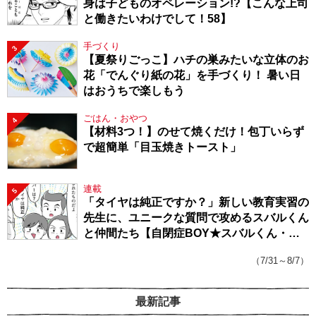
身は子どものオペレーション!?【こんな上司
と働きたいわけでして！58】
手づくり
3
【夏祭りごっこ】ハチの巣みたいな立体のお
花「でんぐり紙の花」を手づくり！ 暑い日
はおうちで楽しもう
ごはん・おやつ
4
【材料3つ！】のせて焼くだけ！包丁いらず
で超簡単「目玉焼きトースト」
連載
5
「タイヤは純正ですか？」新しい教育実習の
先生に、ユニークな質問で攻めるスバルくん
と仲間たち【自閉症BOY★スバルくん・
143】
（7/31～8/7）
最新記事