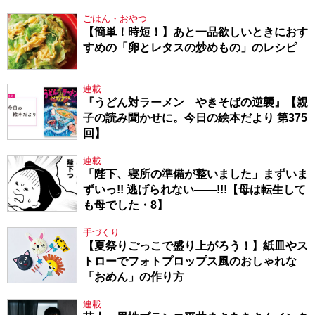
ごはん・おやつ
【簡単！時短！】あと一品欲しいときにおす
すめの「卵とレタスの炒めもの」のレシピ
連載
『うどん対ラーメン やきそばの逆襲』【親
子の読み聞かせに。今日の絵本だより 第375
回】
連載
「陛下、寝所の準備が整いました」まずいま
ずいっ!! 逃げられない――!!!【母は転生して
も母でした・8】
手づくり
【夏祭りごっこで盛り上がろう！】紙皿やス
トローでフォトプロップス風のおしゃれな
「おめん」の作り方
連載