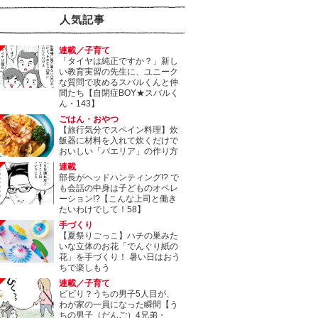
人気記事
連載／子育て
「タイヤは純正ですか？」新し
い教育実習の先生に、ユニーク
な質問で攻めるスバルくんと仲
間たち【自閉症BOY★スバルく
ん・143】
ごはん・おやつ
【旅行気分でスペイン料理】炊
飯器に材料を入れて炊くだけで
おいしい「パエリア」の作り方
連載
部長がヘッドハンティング!? で
も会話の中身は子どものオペレ
ーション!?【こんな上司と働き
たいわけでして！58】
手づくり
【夏祭りごっこ】ハチの巣みた
いな立体のお花「でんぐり紙の
花」を手づくり！ 暑い日はおう
ちで楽しもう
連載／子育て
ビビり？うちの男子5人目が、
わが家の一員になった瞬間【う
ちの男子（だんご）4兄弟・