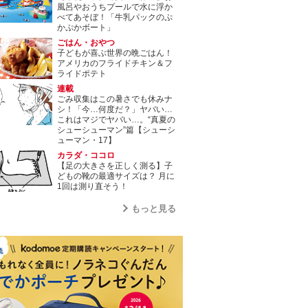
風呂やおうちプールで水に浮か
べてあそぼ！「牛乳パックのぷ
かぷかボート」
ごはん・おやつ
子どもが喜ぶ世界の晩ごはん！
アメリカのフライドチキン＆フ
ライドポテト
連載
ごみ収集はこの暑さでも休みナ
シ！「今…何度だ？」ヤバい…
これはマジでヤバい…。“真夏の
シューシューマン”篇【シューシ
ューマン・17】
カラダ・ココロ
【足の大きさを正しく測る】子
どもの靴の最適サイズは？ 月に
1回は測り直そう！
もっと見る