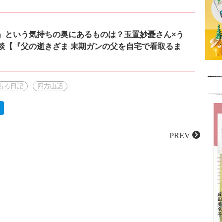
」という気持ちの奥にあるものは？玉置妙憂さん×う
談【『父の逝きざま 末期ガンの父を自宅で看取るま
もろ日記
四方山話
PREV