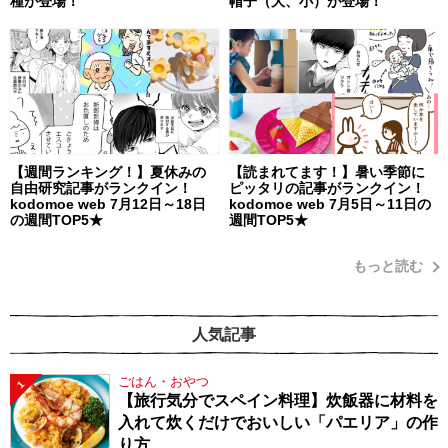
種が登場！
帽子（大、小）が登場！
【週間ランキング！】夏休みの
【読まれてます！】暑い季節に
自由研究記事がランクイン！
ピッタリの記事がランクイン！
kodomoe web 7月12日～18日
kodomoe web 7月5日～11日の
の週間TOP5★
週間TOP5★
もっと読む
人気記事
ごはん・おやつ
1
【旅行気分でスペイン料理】炊飯器に材料を
入れて炊くだけでおいしい「パエリア」の作
り方