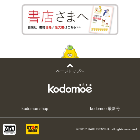
ページトップへ
kodomoe shop
kodomoe 最新号
© 2017 HAKUSENSHA, all rights reserved