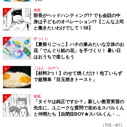
連載
2
部長がヘッドハンティング!? でも会話の中
身は子どものオペレーション!?【こんな上司
と働きたいわけでして！58】
手づくり
3
【夏祭りごっこ】ハチの巣みたいな立体のお
花「でんぐり紙の花」を手づくり！ 暑い日
はおうちで楽しもう
ごはん・おやつ
4
【材料3つ！】のせて焼くだけ！包丁いらず
で超簡単「目玉焼きトースト」
連載
5
「タイヤは純正ですか？」新しい教育実習の
先生に、ユニークな質問で攻めるスバルくん
と仲間たち【自閉症BOY★スバルくん・
143】
（7/31～8/7）