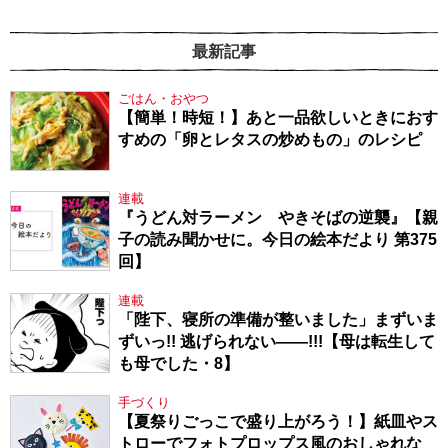
最新記事
ごはん・おやつ
【簡単！時短！】あと一品欲しいときにおす
すめの「卵とレタスの炒めもの」のレシピ
連載
『うどん対ラーメン やきそばの逆襲』【親
子の読み聞かせに。今日の絵本だより 第375
回】
連載
「陛下、寝所の準備が整いました」まずいま
ずいっ!! 逃げられない――!!!【母は転生して
も母でした・8】
手づくり
【夏祭りごっこで盛り上がろう！】紙皿やス
トローでフォトプロップス風のおしゃれな