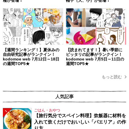
種が登場！
帽子（大、小）が登場！
【週間ランキング！】夏休みの
【読まれてます！】暑い季節に
自由研究記事がランクイン！
ピッタリの記事がランクイン！
kodomoe web 7月12日～18日
kodomoe web 7月5日～11日の
の週間TOP5★
週間TOP5★
もっと読む
人気記事
ごはん・おやつ
1
【旅行気分でスペイン料理】炊飯器に材料を
入れて炊くだけでおいしい「パエリア」の作
り方