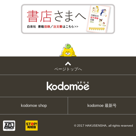
ページトップへ
kodomoe shop
kodomoe 最新号
© 2017 HAKUSENSHA, all rights reserved