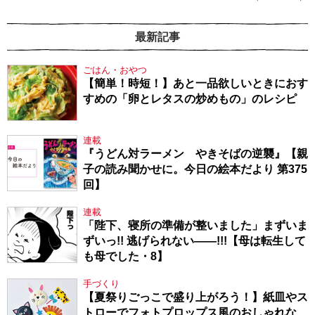
最新記事
ごはん・おやつ
【簡単！時短！】あと一品欲しいときにおす
すめの「卵とレタスの炒めもの」のレシピ
連載
『うどん対ラーメン やきそばの逆襲』【親
子の読み聞かせに。今日の絵本だより 第375
回】
連載
「陛下、寝所の準備が整いました」まずいま
ずいっ!! 逃げられない――!!!【母は転生して
も母でした・8】
手づくり
【夏祭りごっこで盛り上がろう！】紙皿やス
トローでフォトプロップス風のおしゃれな