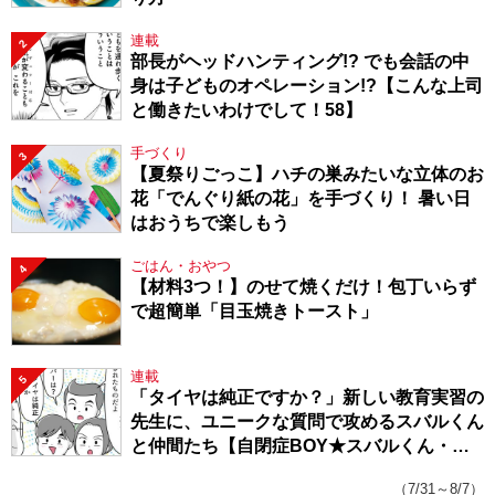
連載
2
部長がヘッドハンティング!? でも会話の中
身は子どものオペレーション!?【こんな上司
と働きたいわけでして！58】
手づくり
3
【夏祭りごっこ】ハチの巣みたいな立体のお
花「でんぐり紙の花」を手づくり！ 暑い日
はおうちで楽しもう
ごはん・おやつ
4
【材料3つ！】のせて焼くだけ！包丁いらず
で超簡単「目玉焼きトースト」
連載
5
「タイヤは純正ですか？」新しい教育実習の
先生に、ユニークな質問で攻めるスバルくん
と仲間たち【自閉症BOY★スバルくん・
143】
（7/31～8/7）