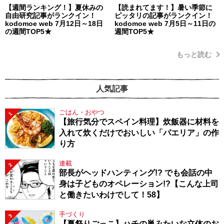
【週間ランキング！】夏休みの
【読まれてます！】暑い季節に
自由研究記事がランクイン！
ピッタリの記事がランクイン！
kodomoe web 7月12日～18日
kodomoe web 7月5日～11日の
の週間TOP5★
週間TOP5★
もっと読む
人気記事
ごはん・おやつ
1
【旅行気分でスペイン料理】炊飯器に材料を
入れて炊くだけでおいしい「パエリア」の作
り方
連載
2
部長がヘッドハンティング!? でも会話の中
身は子どものオペレーション!?【こんな上司
と働きたいわけでして！58】
手づくり
3
【夏祭りごっこ】ハチの巣みたいな立体のお