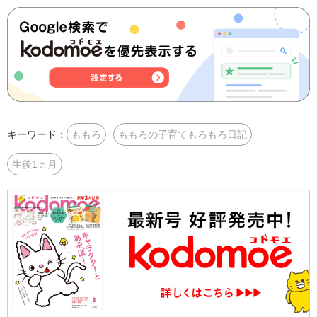
キーワード：
ももろ
ももろの子育てもろもろ日記
生後1ヵ月