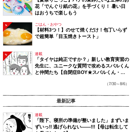
花「でんぐり紙の花」を手づくり！ 暑い日
はおうちで楽しもう
ごはん・おやつ
4
【材料3つ！】のせて焼くだけ！包丁いらず
で超簡単「目玉焼きトースト」
連載
5
「タイヤは純正ですか？」新しい教育実習の
先生に、ユニークな質問で攻めるスバルくん
と仲間たち【自閉症BOY★スバルくん・
143】
（7/30～8/6）
最新記事
連載
「陛下、寝所の準備が整いました」まずいま
ずいっ!! 逃げられない――!!!【母は転生して