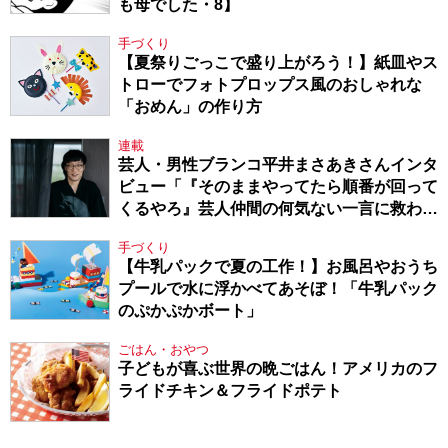
も母でした・8】
手づくり
【夏祭りごっこで盛り上がろう！】紙皿やス
トローでフォトプロップス風のおしゃれな
「おめん」の作り方
連載
芸人・男性ブランコ平井まさあきさんインタ
ビュー「『そのままやってたら順番が回って
くるやろ』芸人仲間の何気ない一言に救われ
てきたから、頑張れる」
手づくり
【牛乳パックで夏の工作！】お風呂やおうち
プールで水に浮かべてあそぼ！「牛乳パック
のぷかぷかボート」
ごはん・おやつ
子どもが喜ぶ世界の晩ごはん！アメリカのフ
ライドチキン＆フライドポテト