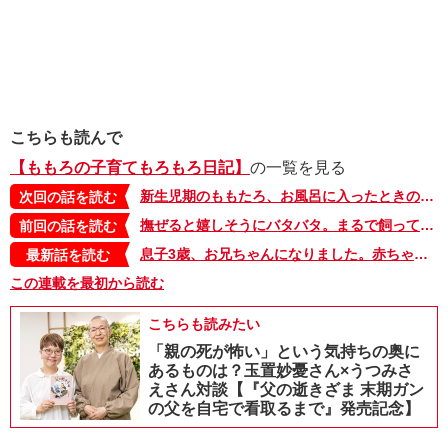
こちらも読んで
【ももろの子育てもろもろ日記】
の一覧を見る
新生児期のももたろ、お風呂に入ったときの反応は？【ももろの子育てもろもろ日記・8】
次回の話を読む
撫ぜると嬉しそうにバタバタ。まるで飼っていた子犬みたい！【ももろの子育てもろもろ日記・6】
前回の話を読む
息子3歳、お兄ちゃんになりました。赤ちゃんにまずしたことは…【ももろの子育てもろもろ日記・最終回】
最新話を読む
この連載を最初から読む
こちらも読みたい
「親の死が怖い」という気持ちの奥に
あるものは？玉置妙憂さん×うつみさ
えさん対談【『父の逝きざま 末期ガン
の父を自宅で看取るまで』発売記念】