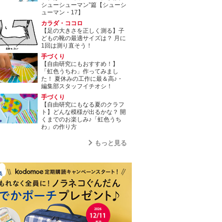
シューシューマン”篇【シューシ
ューマン・17】
カラダ・ココロ
【足の大きさを正しく測る】子
どもの靴の最適サイズは？ 月に
1回は測り直そう！
手づくり
【自由研究にもおすすめ！】
「虹色うちわ」作ってみまし
た！ 夏休みの工作に最＆高♪・
編集部スタッフイチオシ！
手づくり
【自由研究にもなる夏のクラフ
ト】どんな模様が出るかな？ 開
くまでのお楽しみ♪「虹色うち
わ」の作り方
もっと見る