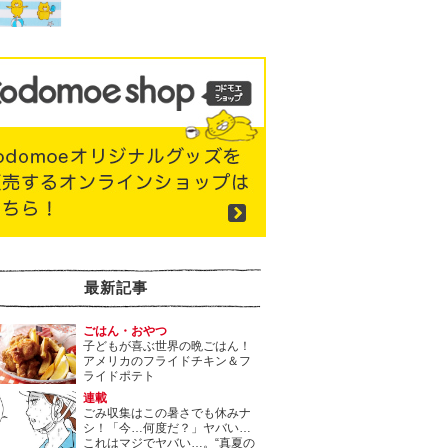
最新記事
ごはん・おやつ
子どもが喜ぶ世界の晩ごはん！
アメリカのフライドチキン＆フ
ライドポテト
連載
ごみ収集はこの暑さでも休みナ
シ！「今…何度だ？」ヤバい…
これはマジでヤバい…。“真夏の