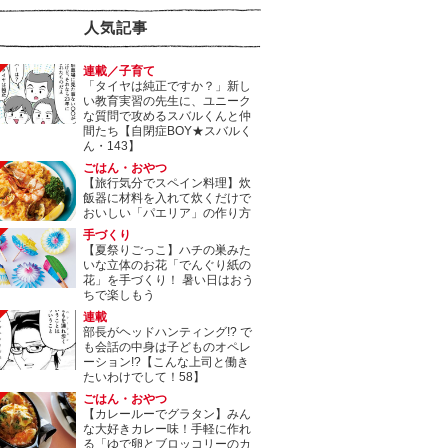
人気記事
連載／子育て
「タイヤは純正ですか？」新し
い教育実習の先生に、ユニーク
な質問で攻めるスバルくんと仲
間たち【自閉症BOY★スバルく
ん・143】
ごはん・おやつ
【旅行気分でスペイン料理】炊
飯器に材料を入れて炊くだけで
おいしい「パエリア」の作り方
手づくり
【夏祭りごっこ】ハチの巣みた
いな立体のお花「でんぐり紙の
花」を手づくり！ 暑い日はおう
ちで楽しもう
連載
部長がヘッドハンティング!? で
も会話の中身は子どものオペレ
ーション!?【こんな上司と働き
たいわけでして！58】
ごはん・おやつ
【カレールーでグラタン】みん
な大好きカレー味！手軽に作れ
る「ゆで卵とブロッコリーのカ