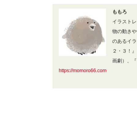
ももろ
イラストレ
物の動きや
のあるイラ
２・３！』
画劇）、『
https://momoro66.com