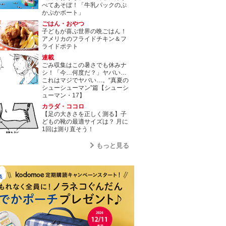
べてあそぼ！「牛乳パックのぷ
かぷかボート」
ごはん・おやつ
子どもが喜ぶ世界の晩ごはん！
アメリカのフライドチキン＆フ
ライドポテト
連載
ごみ収集はこの暑さでも休みナ
シ！「今…何度だ？」ヤバい…
これはマジでヤバい…。“真夏の
シューシューマン”篇【シューシ
ューマン・17】
カラダ・ココロ
【足の大きさを正しく測る】子
どもの靴の最適サイズは？ 月に
1回は測り直そう！
もっと見る