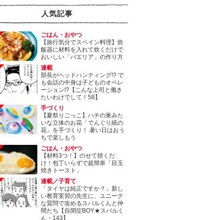
人気記事
ごはん・おやつ
【旅行気分でスペイン料理】炊
飯器に材料を入れて炊くだけで
おいしい「パエリア」の作り方
連載
部長がヘッドハンティング!? で
も会話の中身は子どものオペレ
ーション!?【こんな上司と働き
たいわけでして！58】
手づくり
【夏祭りごっこ】ハチの巣みた
いな立体のお花「でんぐり紙の
花」を手づくり！ 暑い日はおう
ちで楽しもう
ごはん・おやつ
【材料3つ！】のせて焼くだ
け！包丁いらずで超簡単「目玉
焼きトースト」
連載／子育て
「タイヤは純正ですか？」新し
い教育実習の先生に、ユニーク
な質問で攻めるスバルくんと仲
間たち【自閉症BOY★スバルく
ん・143】