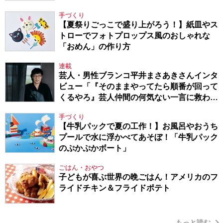
手づくり
【夏祭りごっこで盛り上がろう！】紙皿やス
トローでフォトプロップス風のおしゃれな
「おめん」の作り方
連載
芸人・男性ブランコ平井まさあきさんインタ
ビュー「『そのままやってたら順番が回って
くるやろ』芸人仲間の何気ない一言に救われ
てきたから、頑張れる」
手づくり
【牛乳パックで夏の工作！】お風呂やおうち
プールで水に浮かべてあそぼ！「牛乳パック
のぷかぷかボート」
ごはん・おやつ
子どもが喜ぶ世界の晩ごはん！アメリカのフ
ライドチキン＆フライドポテト
もっと読む