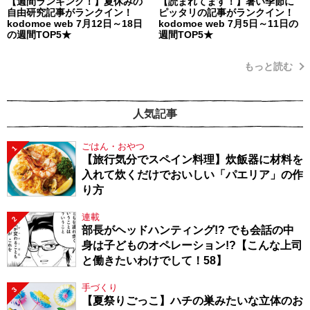
【週間ランキング！】夏休みの
【読まれてます！】暑い季節に
自由研究記事がランクイン！
ピッタリの記事がランクイン！
kodomoe web 7月12日～18日
kodomoe web 7月5日～11日の
の週間TOP5★
週間TOP5★
もっと読む
人気記事
ごはん・おやつ
1
【旅行気分でスペイン料理】炊飯器に材料を
入れて炊くだけでおいしい「パエリア」の作
り方
連載
2
部長がヘッドハンティング!? でも会話の中
身は子どものオペレーション!?【こんな上司
と働きたいわけでして！58】
手づくり
3
【夏祭りごっこ】ハチの巣みたいな立体のお