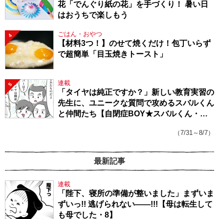
花「でんぐり紙の花」を手づくり！ 暑い日
はおうちで楽しもう
ごはん・おやつ
4
【材料3つ！】のせて焼くだけ！包丁いらず
で超簡単「目玉焼きトースト」
連載
5
「タイヤは純正ですか？」新しい教育実習の
先生に、ユニークな質問で攻めるスバルくん
と仲間たち【自閉症BOY★スバルくん・
143】
（7/31～8/7）
最新記事
連載
「陛下、寝所の準備が整いました」まずいま
ずいっ!! 逃げられない――!!!【母は転生して
も母でした・8】