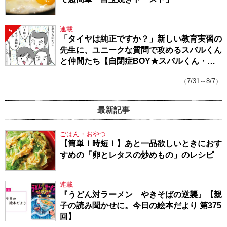
連載
5
「タイヤは純正ですか？」新しい教育実習の
先生に、ユニークな質問で攻めるスバルくん
と仲間たち【自閉症BOY★スバルくん・
143】
（7/31～8/7）
最新記事
ごはん・おやつ
【簡単！時短！】あと一品欲しいときにおす
すめの「卵とレタスの炒めもの」のレシピ
連載
『うどん対ラーメン やきそばの逆襲』【親
子の読み聞かせに。今日の絵本だより 第375
回】