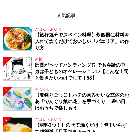
人気記事
ごはん・おやつ
1
【旅行気分でスペイン料理】炊飯器に材料を
入れて炊くだけでおいしい「パエリア」の作
り方
連載
2
部長がヘッドハンティング!? でも会話の中
身は子どものオペレーション!?【こんな上司
と働きたいわけでして！58】
手づくり
3
【夏祭りごっこ】ハチの巣みたいな立体のお
花「でんぐり紙の花」を手づくり！ 暑い日
はおうちで楽しもう
ごはん・おやつ
4
【材料3つ！】のせて焼くだけ！包丁いらず
で超簡単「目玉焼きトースト」