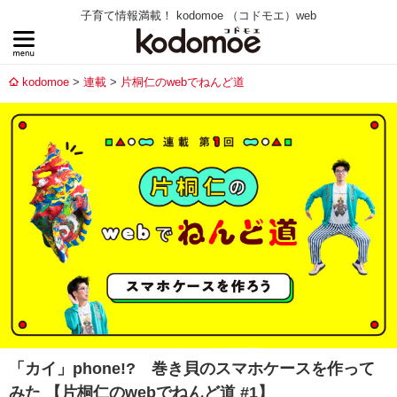
子育て情報満載！ kodomoe （コドモエ）web
kodomoe
連載
片桐仁のwebでねんど道
「カイ」phone!? 巻き貝のスマホケースを作って
みた 【片桐仁のwebでねんど道 #1】