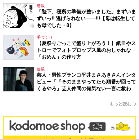
連載
「陛下、寝所の準備が整いました」まずいま
ずいっ!! 逃げられない――!!!【母は転生して
も母でした・8】
手づくり
【夏祭りごっこで盛り上がろう！】紙皿やス
トローでフォトプロップス風のおしゃれな
「おめん」の作り方
連載
芸人・男性ブランコ平井まさあきさんインタ
ビュー「『そのままやってたら順番が回って
くるやろ』芸人仲間の何気ない一言に救われ
てきたから、頑張れる」
もっと読む