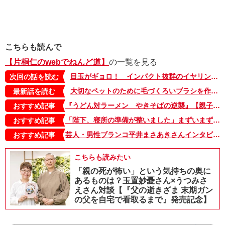
こちらも読んで
【片桐仁のwebでねんど道】
の一覧を見る
目玉がギョロ！ インパクト抜群のイヤリングを作ってみた【片桐仁のwebでねんど道 #2】
次回の話を読む
大切なペットのために毛づくろいブラシを作ってみた！ 【片桐仁のwebでねんど道＃８】
最新話を読む
『うどん対ラーメン やきそばの逆襲』【親子の読み聞かせに。今日の絵本だより 第375回】
おすすめ記事
「陛下、寝所の準備が整いました」まずいまずいっ!! 逃げられない――!!!【母は転生しても母でした・8】
おすすめ記事
芸人・男性ブランコ平井まさあきさんインタビュー「『そのままやってたら順番が回ってくるやろ』芸人仲間の何気ない一言に救われてきたから、頑張れる」
おすすめ記事
こちらも読みたい
「親の死が怖い」という気持ちの奥に
あるものは？玉置妙憂さん×うつみさ
えさん対談【『父の逝きざま 末期ガン
の父を自宅で看取るまで』発売記念】