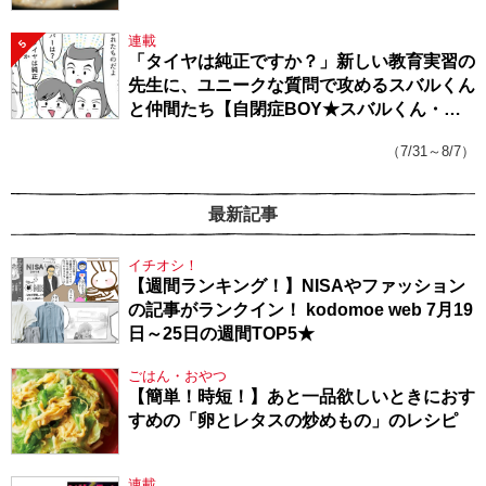
連載
5
「タイヤは純正ですか？」新しい教育実習の
先生に、ユニークな質問で攻めるスバルくん
と仲間たち【自閉症BOY★スバルくん・
143】
（7/31～8/7）
最新記事
イチオシ！
【週間ランキング！】NISAやファッション
の記事がランクイン！ kodomoe web 7月19
日～25日の週間TOP5★
ごはん・おやつ
【簡単！時短！】あと一品欲しいときにおす
すめの「卵とレタスの炒めもの」のレシピ
連載