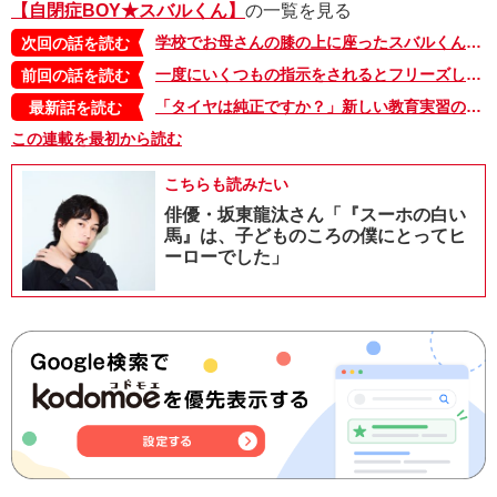
【自閉症BOY★スバルくん】
の一覧を見る
学校でお母さんの膝の上に座ったスバルくん。外で手を繋ぐのは恥ずかしがるけど、これはOK…？【自閉症BOY★スバルくん・142】
次回の話を読む
一度にいくつもの指示をされるとフリーズしてしまう、ASDのスバルくん。学校外ではそんなことは起きないと油断していたら…【自閉症BOY★スバルくん・140】
前回の話を読む
「タイヤは純正ですか？」新しい教育実習の先生に、ユニークな質問で攻めるスバルくんと仲間たち【自閉症BOY★スバルくん・143】
最新話を読む
この連載を最初から読む
こちらも読みたい
俳優・坂東龍汰さん「『スーホの白い
馬』は、子どものころの僕にとってヒ
ーローでした」