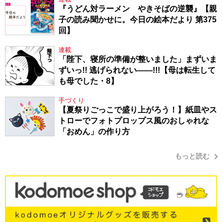
『うどん対ラーメン やきそばの逆襲』【親
子の読み聞かせに。今日の絵本だより 第375
回】
連載
「陛下、寝所の準備が整いました」まずいま
ずいっ!! 逃げられない――!!!【母は転生して
も母でした・8】
手づくり
【夏祭りごっこで盛り上がろう！】紙皿やス
トローでフォトプロップス風のおしゃれな
「おめん」の作り方
もっと読む