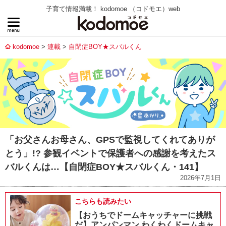
子育て情報満載！ kodomoe （コドモエ）web
kodomoe
連載
自閉症BOY★スバルくん
「お父さんお母さん、GPSで監視してくれてありが
とう」!? 参観イベントで保護者への感謝を考えたス
バルくんは…【自閉症BOY★スバルくん・141】
2026年7月1日
こちらも読みたい
【おうちでドームキャッチャーに挑戦
だ】アンパンマン わくわくドームキャ