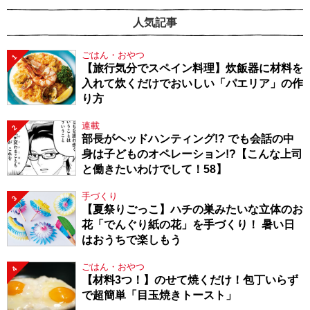
人気記事
ごはん・おやつ
1
【旅行気分でスペイン料理】炊飯器に材料を
入れて炊くだけでおいしい「パエリア」の作
り方
連載
2
部長がヘッドハンティング!? でも会話の中
身は子どものオペレーション!?【こんな上司
と働きたいわけでして！58】
手づくり
3
【夏祭りごっこ】ハチの巣みたいな立体のお
花「でんぐり紙の花」を手づくり！ 暑い日
はおうちで楽しもう
ごはん・おやつ
4
【材料3つ！】のせて焼くだけ！包丁いらず
で超簡単「目玉焼きトースト」