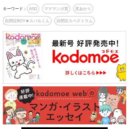
キーワード：
ASD
マママンガ賞
星あかり
自閉症BOY★スバルくん
自閉症スペクトラム