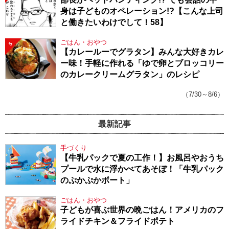
身は子どものオペレーション!?【こんな上司
と働きたいわけでして！58】
ごはん・おやつ
5
【カレールーでグラタン】みんな大好きカレ
ー味！手軽に作れる「ゆで卵とブロッコリー
のカレークリームグラタン」のレシピ
（7/30～8/6）
最新記事
手づくり
【牛乳パックで夏の工作！】お風呂やおうち
プールで水に浮かべてあそぼ！「牛乳パック
のぷかぷかボート」
ごはん・おやつ
子どもが喜ぶ世界の晩ごはん！アメリカのフ
ライドチキン＆フライドポテト