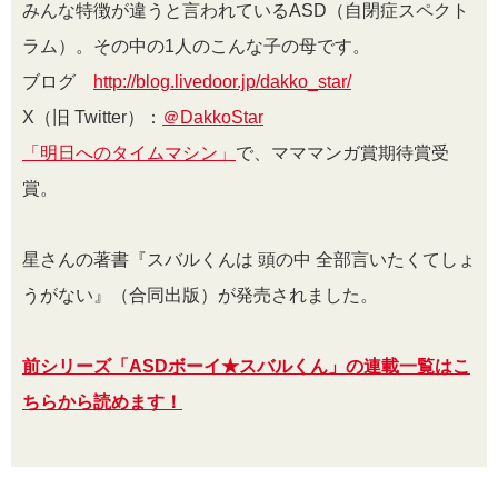
みんな特徴が違うと言われているASD（自閉症スペクト
ラム）。その中の1人のこんな子の母です。
ブログ
http://blog.livedoor.jp/dakko_star/
X（旧 Twitter）：
＠DakkoStar
「明日へのタイムマシン」
で、マママンガ賞期待賞受
賞。
星さんの著書『スバルくんは 頭の中 全部言いたくてしょ
うがない』（合同出版）が発売されました。
前シリーズ「ASDボーイ★スバルくん」の連載一覧はこ
ちらから読めます！