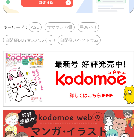
キーワード：
ASD
マママンガ賞
星あかり
自閉症BOY★スバルくん
自閉症スペクトラム