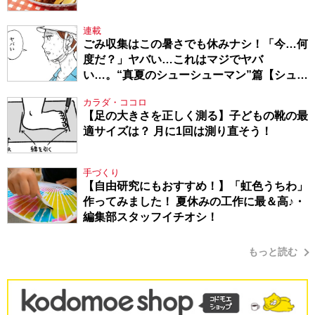
連載
ごみ収集はこの暑さでも休みナシ！「今…何
度だ？」ヤバい…これはマジでヤバ
い…。“真夏のシューシューマン”篇【シュー
シューマン・17】
カラダ・ココロ
【足の大きさを正しく測る】子どもの靴の最
適サイズは？ 月に1回は測り直そう！
手づくり
【自由研究にもおすすめ！】「虹色うちわ」
作ってみました！ 夏休みの工作に最＆高♪・
編集部スタッフイチオシ！
もっと読む