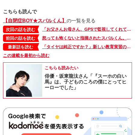
こちらも読んで
【自閉症BOY★スバルくん】
の一覧を見る
「お父さんお母さん、GPSで監視してくれてありがとう」!? 参観イベントで保護者への感謝を考えたスバルくんは…【自閉症BOY★スバルくん・141】
次回の話を読む
怒っても怖くないと指摘されたスバルくん。動物の動画を参考にした怒りの表現は…【自閉症BOY★スバルくん・139】
前回の話を読む
「タイヤは純正ですか？」新しい教育実習の先生に、ユニークな質問で攻めるスバルくんと仲間たち【自閉症BOY★スバルくん・143】
最新話を読む
この連載を最初から読む
こちらも読みたい
俳優・坂東龍汰さん「『スーホの白い
馬』は、子どものころの僕にとってヒ
ーローでした」