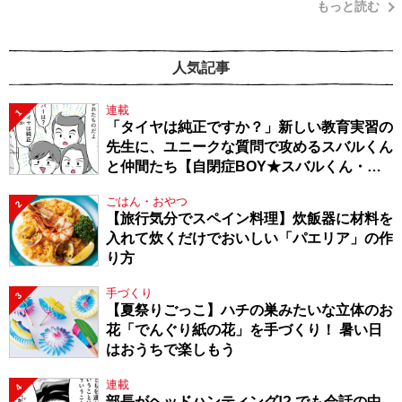
もっと読む
人気記事
連載
1
「タイヤは純正ですか？」新しい教育実習の
先生に、ユニークな質問で攻めるスバルくん
と仲間たち【自閉症BOY★スバルくん・
143】
ごはん・おやつ
2
【旅行気分でスペイン料理】炊飯器に材料を
入れて炊くだけでおいしい「パエリア」の作
り方
手づくり
3
【夏祭りごっこ】ハチの巣みたいな立体のお
花「でんぐり紙の花」を手づくり！ 暑い日
はおうちで楽しもう
連載
4
部長がヘッドハンティング!? でも会話の中