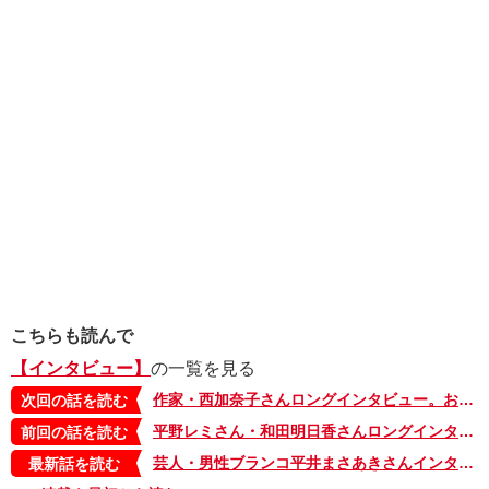
こちらも読んで
【インタビュー】
の一覧を見る
作家・西加奈子さんロングインタビュー。お母さんがすべて、とは絶対思わないでほしい【後編】
次回の話を読む
平野レミさん・和田明日香さんロングインタビュー。我が家の伝統は「やりたいことをどんどんやれ」【後編】
前回の話を読む
芸人・男性ブランコ平井まさあきさんインタビュー「『そのままやってたら順番が回ってくるやろ』芸人仲間の何気ない一言に救われてきたから、頑張れる」
最新話を読む