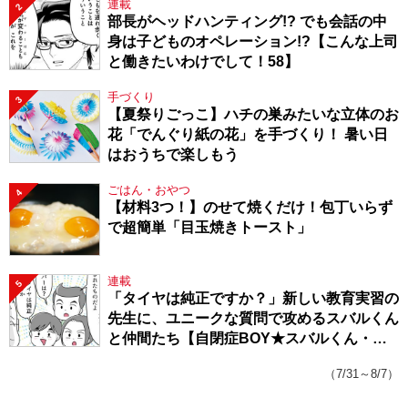
連載
2
部長がヘッドハンティング!? でも会話の中
身は子どものオペレーション!?【こんな上司
と働きたいわけでして！58】
手づくり
3
【夏祭りごっこ】ハチの巣みたいな立体のお
花「でんぐり紙の花」を手づくり！ 暑い日
はおうちで楽しもう
ごはん・おやつ
4
【材料3つ！】のせて焼くだけ！包丁いらず
で超簡単「目玉焼きトースト」
連載
5
「タイヤは純正ですか？」新しい教育実習の
先生に、ユニークな質問で攻めるスバルくん
と仲間たち【自閉症BOY★スバルくん・
143】
（7/31～8/7）