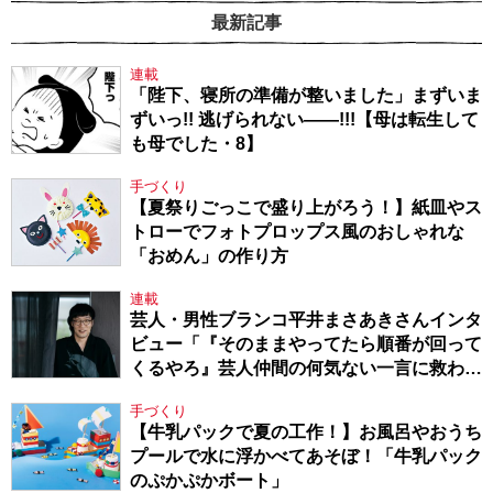
最新記事
連載
「陛下、寝所の準備が整いました」まずいま
ずいっ!! 逃げられない――!!!【母は転生して
も母でした・8】
手づくり
【夏祭りごっこで盛り上がろう！】紙皿やス
トローでフォトプロップス風のおしゃれな
「おめん」の作り方
連載
芸人・男性ブランコ平井まさあきさんインタ
ビュー「『そのままやってたら順番が回って
くるやろ』芸人仲間の何気ない一言に救われ
てきたから、頑張れる」
手づくり
【牛乳パックで夏の工作！】お風呂やおうち
プールで水に浮かべてあそぼ！「牛乳パック
のぷかぷかボート」