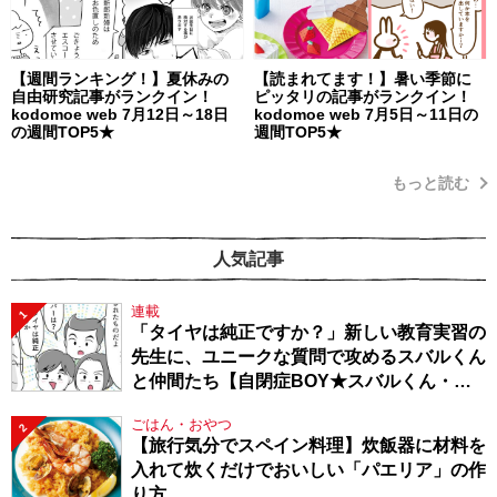
【週間ランキング！】夏休みの
【読まれてます！】暑い季節に
自由研究記事がランクイン！
ピッタリの記事がランクイン！
kodomoe web 7月12日～18日
kodomoe web 7月5日～11日の
の週間TOP5★
週間TOP5★
もっと読む
人気記事
連載
1
「タイヤは純正ですか？」新しい教育実習の
先生に、ユニークな質問で攻めるスバルくん
と仲間たち【自閉症BOY★スバルくん・
143】
ごはん・おやつ
2
【旅行気分でスペイン料理】炊飯器に材料を
入れて炊くだけでおいしい「パエリア」の作
り方