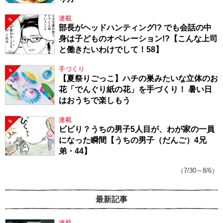
連載
3
部長がヘッドハンティング!? でも会話の中
身は子どものオペレーション!?【こんな上司
と働きたいわけでして！58】
手づくり
4
【夏祭りごっこ】ハチの巣みたいな立体のお
花「でんぐり紙の花」を手づくり！ 暑い日
はおうちで楽しもう
連載
5
ビビり？うちの男子5人目が、わが家の一員
になった瞬間【うちの男子（だんご）4兄
弟・44】
（7/30～8/6）
最新記事
連載