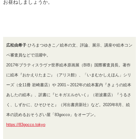
お昼ねしましょうか。
広松由希子
ひろまつゆきこ／絵本の文、評論、展示、講座や絵本コン
ペ審査員などで活躍中。
2017年ブラティスラヴァ世界絵本原画展（BIB）国際審査員長。著作
に絵本『おかえりたまご』（アリス館）、「いまむかしえほん」シリ
ーズ（全11冊 岩崎書店）や 2001～2012年の絵本案内『きょうの絵本
あしたの絵本』、訳書に『ヒキガエルがいく』（岩波書店）『うるさ
く、しずかに、ひそひそと』（河出書房新社）など。2020年8月、絵
本の読めるおそうざい屋「83gocco」をオープン。
https://83gocco.tokyo