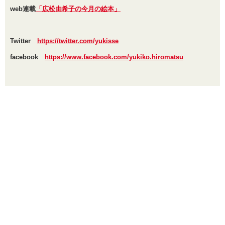
web連載
「広松由希子の今月の絵本」
Twitter
https://twitter.com/yukisse
facebook
https://www.facebook.com/yukiko.hiromatsu