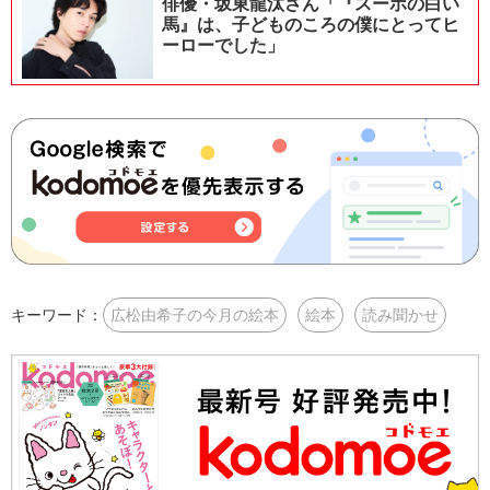
俳優・坂東龍汰さん「『スーホの白い
馬』は、子どものころの僕にとってヒ
ーローでした」
キーワード：
広松由希子の今月の絵本
絵本
読み聞かせ