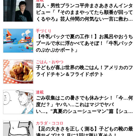
芸人・男性ブランコ平井まさあきさんインタ
ビュー「『そのままやってたら順番が回って
くるやろ』芸人仲間の何気ない一言に救われ
てきたから、頑張れる」
手づくり
【牛乳パックで夏の工作！】お風呂やおうち
プールで水に浮かべてあそぼ！「牛乳パック
のぷかぷかボート」
ごはん・おやつ
子どもが喜ぶ世界の晩ごはん！アメリカのフ
ライドチキン＆フライドポテト
連載
ごみ収集はこの暑さでも休みナシ！「今…何
度だ？」ヤバい…これはマジでヤバ
い…。“真夏のシューシューマン”篇【シュー
シューマン・17】
カラダ・ココロ
【足の大きさを正しく測る】子どもの靴の最
適サイズは？ 月に1回は測り直そう！