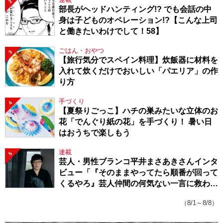
2
部長がヘッドハンティング!? でも会話の中
身は子どものオペレーション!?【こんな上司
と働きたいわけでして！58】
ごはん・おやつ
3
【旅行気分でスペイン料理】炊飯器に材料を
入れて炊くだけでおいしい「パエリア」の作
り方
手づくり
4
【夏祭りごっこ】ハチの巣みたいな立体のお
花「でんぐり紙の花」を手づくり！ 暑い日
はおうちで楽しもう
連載
5
芸人・男性ブランコ平井まさあきさんインタ
ビュー「『そのままやってたら順番が回って
くるやろ』芸人仲間の何気ない一言に救われ
てきたから、頑張れる」
（8/1～8/8）