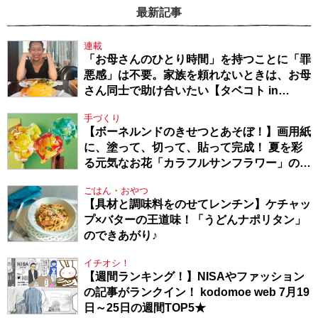
最新記事
連載
「お母さんのひとり時間」を持つことに「罪
悪感」は不要。家族を頼れないときは、お母
さん同士で助け合いたい【タベコト in
Berlin・130】
手づくり
【ボーネルンドのきせつとあそぼ！】画用紙
に、塗って、切って、貼って完成！ 夏を彩
る元気なお花「カラフルサンフラワー」の作
り方
ごはん・おやつ
【具材と調味料をのせてレンチン】ケチャッ
プ×バターの王道味！「うどんナポリタン」
のできあがり♪
イチオシ！
【週間ランキング！】NISAやファッション
の記事がランクイン！ kodomoe web 7月19
日～25日の週間TOP5★