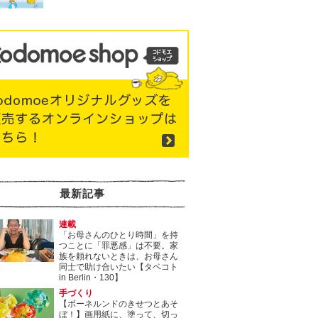
最新記事
連載
「お母さんのひとり時間」を持
つことに「罪悪感」は不要。家
族を頼れないときは、お母さん
同士で助け合いたい【タベコト
in Berlin・130】
手づくり
【ボーネルンドのきせつとあそ
ぼ！】画用紙に、塗って、切っ