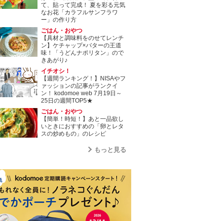
て、貼って完成！ 夏を彩る元気
なお花「カラフルサンフラワ
ー」の作り方
ごはん・おやつ
【具材と調味料をのせてレンチ
ン】ケチャップ×バターの王道
味！「うどんナポリタン」ので
きあがり♪
イチオシ！
【週間ランキング！】NISAやフ
ァッションの記事がランクイ
ン！ kodomoe web 7月19日～
25日の週間TOP5★
ごはん・おやつ
【簡単！時短！】あと一品欲し
いときにおすすめの「卵とレタ
スの炒めもの」のレシピ
もっと見る