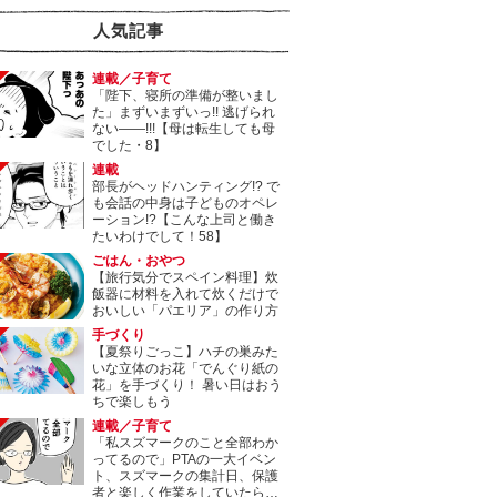
人気記事
連載／子育て
「陛下、寝所の準備が整いまし
た」まずいまずいっ!! 逃げられ
ない――!!!【母は転生しても母
でした・8】
連載
部長がヘッドハンティング!? で
も会話の中身は子どものオペレ
ーション!?【こんな上司と働き
たいわけでして！58】
ごはん・おやつ
【旅行気分でスペイン料理】炊
飯器に材料を入れて炊くだけで
おいしい「パエリア」の作り方
手づくり
【夏祭りごっこ】ハチの巣みた
いな立体のお花「でんぐり紙の
花」を手づくり！ 暑い日はおう
ちで楽しもう
連載／子育て
「私スズマークのこと全部わか
ってるので」PTAの一大イベン
ト、スズマークの集計日、保護
者と楽しく作業をしていたら…