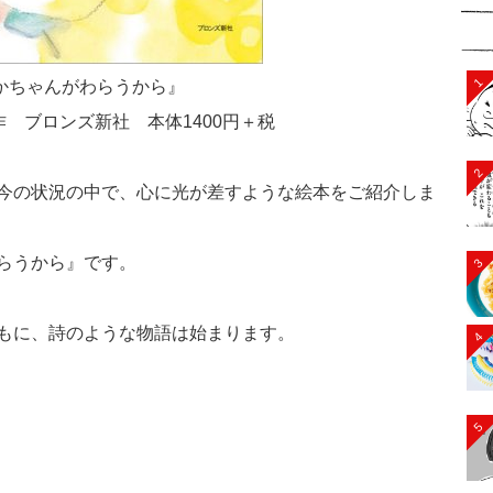
1
かちゃんがわらうから』
 ブロンズ新社 本体1400円＋税
2
今の状況の中で、心に光が差すような絵本をご紹介しま
らうから』です。
3
もに、詩のような物語は始まります。
4
5