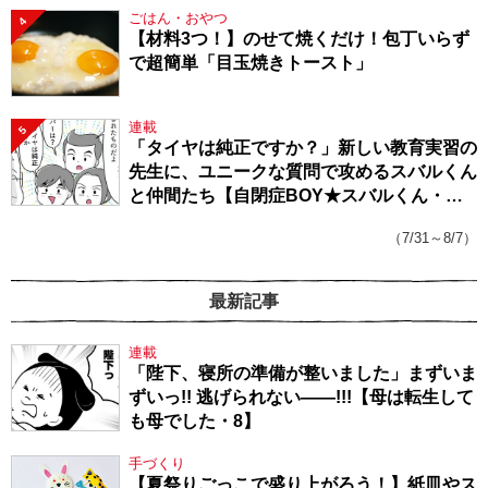
ごはん・おやつ
4
【材料3つ！】のせて焼くだけ！包丁いらず
で超簡単「目玉焼きトースト」
連載
5
「タイヤは純正ですか？」新しい教育実習の
先生に、ユニークな質問で攻めるスバルくん
と仲間たち【自閉症BOY★スバルくん・
143】
（7/31～8/7）
最新記事
連載
「陛下、寝所の準備が整いました」まずいま
ずいっ!! 逃げられない――!!!【母は転生して
も母でした・8】
手づくり
【夏祭りごっこで盛り上がろう！】紙皿やス