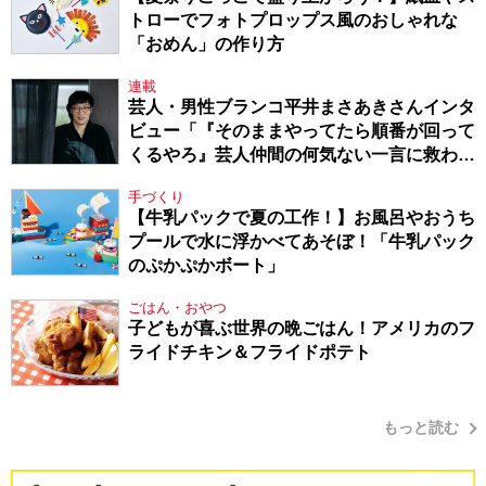
トローでフォトプロップス風のおしゃれな
「おめん」の作り方
連載
芸人・男性ブランコ平井まさあきさんインタ
ビュー「『そのままやってたら順番が回って
くるやろ』芸人仲間の何気ない一言に救われ
てきたから、頑張れる」
手づくり
【牛乳パックで夏の工作！】お風呂やおうち
プールで水に浮かべてあそぼ！「牛乳パック
のぷかぷかボート」
ごはん・おやつ
子どもが喜ぶ世界の晩ごはん！アメリカのフ
ライドチキン＆フライドポテト
もっと読む