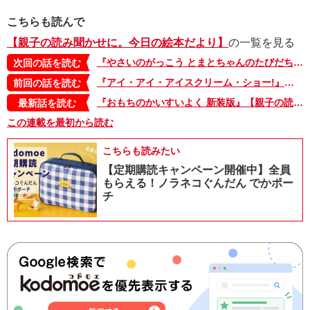
こちらも読んで
【親子の読み聞かせに。今日の絵本だより】
の一覧を見る
『やさいのがっこう とまとちゃんのたびだち』【今日の絵本だより 第71回】
次回の話を読む
『アイ・アイ・アイスクリーム・ショー!』【今日の絵本だより 第69回】
前回の話を読む
『おもちのかいすいよく 新装版』【親子の読み聞かせに。今日の絵本だより 第374回】
最新話を読む
この連載を最初から読む
こちらも読みたい
【定期購読キャンペーン開催中】全員
もらえる！ノラネコぐんだん でかポー
チ