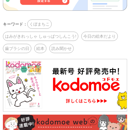
キーワード：
くぼまちこ
はみがきれっしゃ しゅっぱつしんこう!
今日の絵本だより
歯ブラシの日
絵本
読み聞かせ