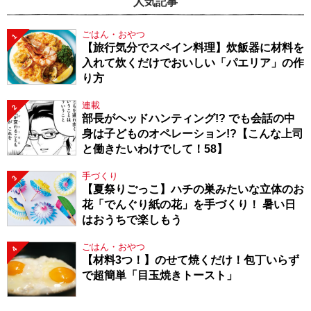
人気記事
ごはん・おやつ
1
【旅行気分でスペイン料理】炊飯器に材料を
入れて炊くだけでおいしい「パエリア」の作
り方
連載
2
部長がヘッドハンティング!? でも会話の中
身は子どものオペレーション!?【こんな上司
と働きたいわけでして！58】
手づくり
3
【夏祭りごっこ】ハチの巣みたいな立体のお
花「でんぐり紙の花」を手づくり！ 暑い日
はおうちで楽しもう
ごはん・おやつ
4
【材料3つ！】のせて焼くだけ！包丁いらず
で超簡単「目玉焼きトースト」