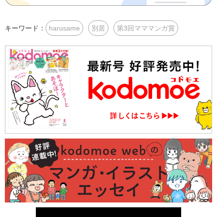
キーワード：
harusame
別居
第3回マママンガ賞