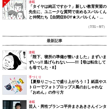
連載
5
「タイヤは純正ですか？」新しい教育実習の
先生に、ユニークな質問で攻めるスバルくん
と仲間たち【自閉症BOY★スバルくん・
143】
（7/31～8/7）
最新記事
連載
「陛下、寝所の準備が整いました」まずいま
ずいっ!! 逃げられない――!!!【母は転生して
も母でした・8】
手づくり
【夏祭りごっこで盛り上がろう！】紙皿やス
トローでフォトプロップス風のおしゃれな
「おめん」の作り方
連載
芸人・男性ブランコ平井まさあきさんインタ