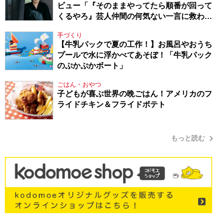
ビュー「『そのままやってたら順番が回って
くるやろ』芸人仲間の何気ない一言に救われ
てきたから、頑張れる」
手づくり
【牛乳パックで夏の工作！】お風呂やおうち
プールで水に浮かべてあそぼ！「牛乳パック
のぷかぷかボート」
ごはん・おやつ
子どもが喜ぶ世界の晩ごはん！アメリカのフ
ライドチキン＆フライドポテト
もっと読む