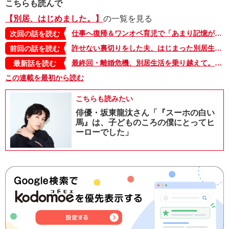
こちらも読んで
【別居、はじめました。】
の一覧を見る
仕事へ復帰＆ワンオペ育児で「あまり記憶がない」嵐のような日々。夫がやってた家事はどうする？ 子どものお迎えは？【別居、はじめました。・６】
次回の話を読む
許せない裏切りをした夫、はじまった別居生活。離れてみて考えるのは、「どうしてこうなってしまったの？」【別居、はじめました。・４】
前回の話を読む
最終回・離婚危機、別居生活を乗り越えて。もういちど一つになった家族【別居、はじめました。・35】
最新話を読む
この連載を最初から読む
こちらも読みたい
俳優・坂東龍汰さん「『スーホの白い
馬』は、子どものころの僕にとってヒ
ーローでした」