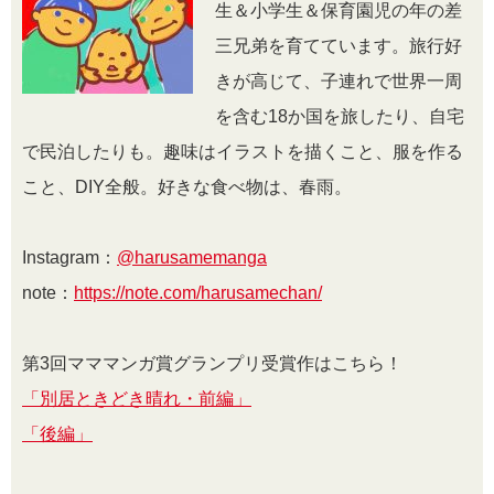
生＆小学生＆保育園児の年の差
三兄弟を育てています。旅行好
きが高じて、子連れで世界一周
を含む18か国を旅したり、自宅
で民泊したりも。趣味はイラストを描くこと、服を作る
こと、DIY全般。好きな食べ物は、春雨。
Instagram：
@harusamemanga
note：
https://note.com/harusamechan/
第3回マママンガ賞グランプリ受賞作はこちら！
「別居ときどき晴れ・前編」
「後編」