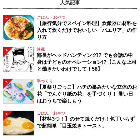
人気記事
ごはん・おやつ
1
【旅行気分でスペイン料理】炊飯器に材料を
入れて炊くだけでおいしい「パエリア」の作
り方
連載
2
部長がヘッドハンティング!? でも会話の中
身は子どものオペレーション!?【こんな上司
と働きたいわけでして！58】
手づくり
3
【夏祭りごっこ】ハチの巣みたいな立体のお
花「でんぐり紙の花」を手づくり！ 暑い日
はおうちで楽しもう
ごはん・おやつ
4
【材料3つ！】のせて焼くだけ！包丁いらず
で超簡単「目玉焼きトースト」