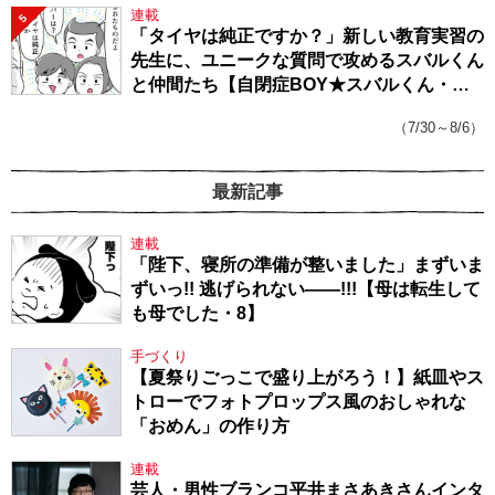
連載
5
「タイヤは純正ですか？」新しい教育実習の
先生に、ユニークな質問で攻めるスバルくん
と仲間たち【自閉症BOY★スバルくん・
143】
（7/30～8/6）
最新記事
連載
「陛下、寝所の準備が整いました」まずいま
ずいっ!! 逃げられない――!!!【母は転生して
も母でした・8】
手づくり
【夏祭りごっこで盛り上がろう！】紙皿やス
トローでフォトプロップス風のおしゃれな
「おめん」の作り方
連載
芸人・男性ブランコ平井まさあきさんインタ