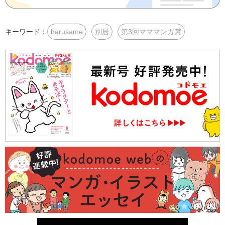
キーワード：
harusame
別居
第3回マママンガ賞