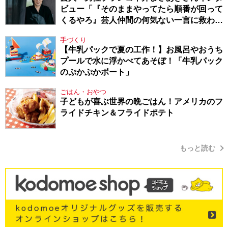
ビュー「『そのままやってたら順番が回って
くるやろ』芸人仲間の何気ない一言に救われ
てきたから、頑張れる」
手づくり
【牛乳パックで夏の工作！】お風呂やおうち
プールで水に浮かべてあそぼ！「牛乳パック
のぷかぷかボート」
ごはん・おやつ
子どもが喜ぶ世界の晩ごはん！アメリカのフ
ライドチキン＆フライドポテト
もっと読む