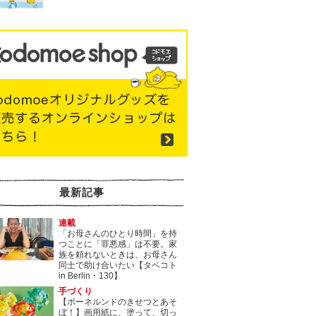
最新記事
連載
「お母さんのひとり時間」を持
つことに「罪悪感」は不要。家
族を頼れないときは、お母さん
同士で助け合いたい【タベコト
in Berlin・130】
手づくり
【ボーネルンドのきせつとあそ
ぼ！】画用紙に、塗って、切っ