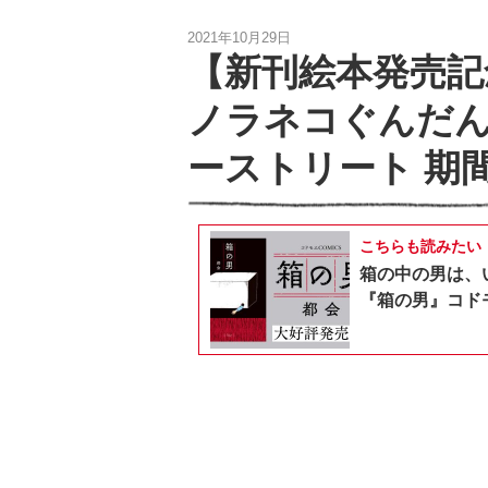
2021年10月29日
【新刊絵本発売記
ノラネコぐんだんS
ーストリート 期
こちらも読みたい
箱の中の男は、
『箱の男』コドモ