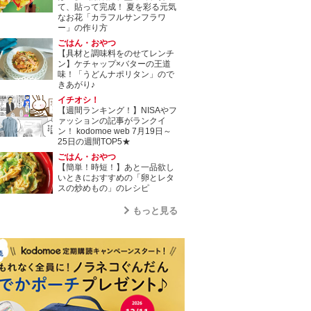
て、貼って完成！ 夏を彩る元気
なお花「カラフルサンフラワ
ー」の作り方
ごはん・おやつ
【具材と調味料をのせてレンチ
ン】ケチャップ×バターの王道
味！「うどんナポリタン」ので
きあがり♪
イチオシ！
【週間ランキング！】NISAやフ
ァッションの記事がランクイ
ン！ kodomoe web 7月19日～
25日の週間TOP5★
ごはん・おやつ
【簡単！時短！】あと一品欲し
いときにおすすめの「卵とレタ
スの炒めもの」のレシピ
もっと見る