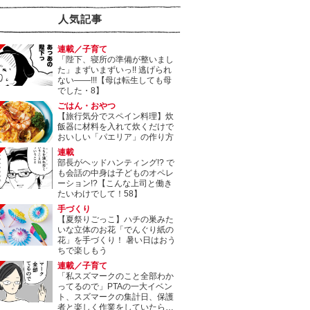
人気記事
連載／子育て
「陛下、寝所の準備が整いまし
た」まずいまずいっ!! 逃げられ
ない――!!!【母は転生しても母
でした・8】
ごはん・おやつ
【旅行気分でスペイン料理】炊
飯器に材料を入れて炊くだけで
おいしい「パエリア」の作り方
連載
部長がヘッドハンティング!? で
も会話の中身は子どものオペレ
ーション!?【こんな上司と働き
たいわけでして！58】
手づくり
【夏祭りごっこ】ハチの巣みた
いな立体のお花「でんぐり紙の
花」を手づくり！ 暑い日はおう
ちで楽しもう
連載／子育て
「私スズマークのこと全部わか
ってるので」PTAの一大イベン
ト、スズマークの集計日、保護
者と楽しく作業をしていたら…