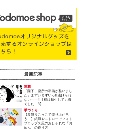
最新記事
連載
「陛下、寝所の準備が整いまし
た」まずいまずいっ!! 逃げられ
ない――!!!【母は転生しても母
でした・8】
手づくり
【夏祭りごっこで盛り上がろ
う！】紙皿やストローでフォト
プロップス風のおしゃれな「お
めん」の作り方