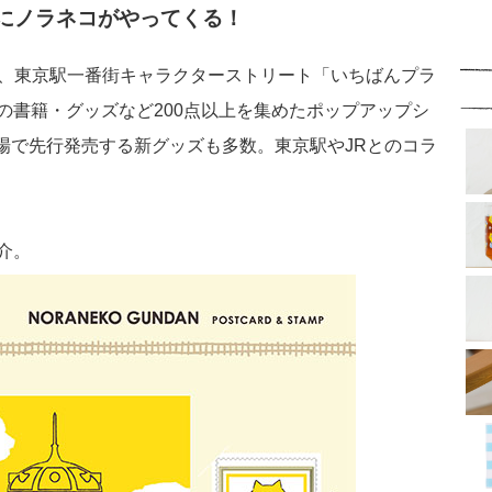
にノラネコがやってくる！
（木）、東京駅一番街キャラクターストリート「いちばんプラ
の書籍・グッズなど200点以上を集めたポップアップシ
会場で先行発売する新グッズも多数。東京駅や
JRとの
コラ
介。