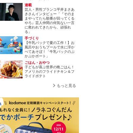
連載
芸人・男性ブランコ平井まさあ
きさんインタビュー「『そのま
まやってたら順番が回ってくる
やろ』芸人仲間の何気ない一言
に救われてきたから、頑張れ
る」
手づくり
【牛乳パックで夏の工作！】お
風呂やおうちプールで水に浮か
べてあそぼ！「牛乳パックのぷ
かぷかボート」
ごはん・おやつ
子どもが喜ぶ世界の晩ごはん！
アメリカのフライドチキン＆フ
ライドポテト
もっと見る