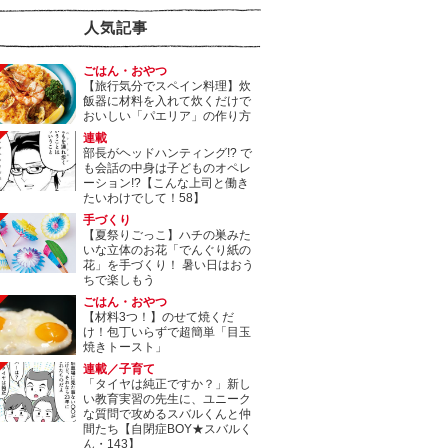
人気記事
ごはん・おやつ
【旅行気分でスペイン料理】炊
飯器に材料を入れて炊くだけで
おいしい「パエリア」の作り方
連載
部長がヘッドハンティング!? で
も会話の中身は子どものオペレ
ーション!?【こんな上司と働き
たいわけでして！58】
手づくり
【夏祭りごっこ】ハチの巣みた
いな立体のお花「でんぐり紙の
花」を手づくり！ 暑い日はおう
ちで楽しもう
ごはん・おやつ
【材料3つ！】のせて焼くだ
け！包丁いらずで超簡単「目玉
焼きトースト」
連載／子育て
「タイヤは純正ですか？」新し
い教育実習の先生に、ユニーク
な質問で攻めるスバルくんと仲
間たち【自閉症BOY★スバルく
ん・143】