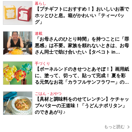
暮らし
【プチギフトにおすすめ！】おいしいお茶で
ホッとひと息。箱がかわいい「ティーバッ
グ」
連載
「お母さんのひとり時間」を持つことに「罪
悪感」は不要。家族を頼れないときは、お母
さん同士で助け合いたい【タベコト in
Berlin・130】
手づくり
【ボーネルンドのきせつとあそぼ！】画用紙
に、塗って、切って、貼って完成！ 夏を彩
る元気なお花「カラフルサンフラワー」の作
り方
ごはん・おやつ
【具材と調味料をのせてレンチン】ケチャッ
プ×バターの王道味！「うどんナポリタン」
のできあがり♪
もっと読む