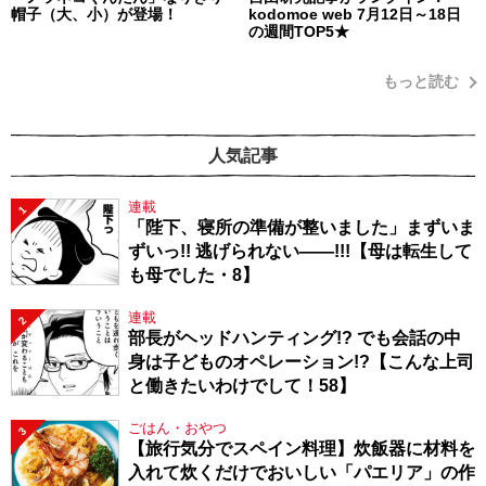
帽子（大、小）が登場！
kodomoe web 7月12日～18日
の週間TOP5★
もっと読む
人気記事
連載
1
「陛下、寝所の準備が整いました」まずいま
ずいっ!! 逃げられない――!!!【母は転生して
も母でした・8】
連載
2
部長がヘッドハンティング!? でも会話の中
身は子どものオペレーション!?【こんな上司
と働きたいわけでして！58】
ごはん・おやつ
3
【旅行気分でスペイン料理】炊飯器に材料を
入れて炊くだけでおいしい「パエリア」の作