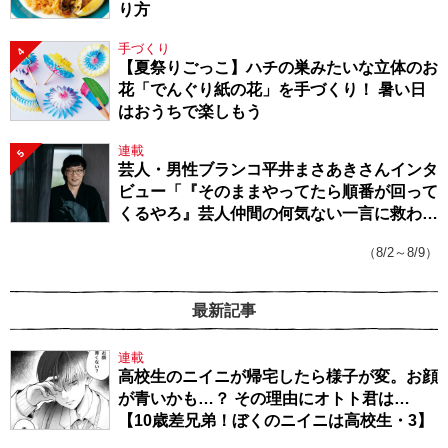
り方
手づくり
4
【夏祭りごっこ】ハチの巣みたいな立体のお
花「でんぐり紙の花」を手づくり！ 暑い日
はおうちで楽しもう
連載
5
芸人・男性ブランコ平井まさあきさんインタ
ビュー「『そのままやってたら順番が回って
くるやろ』芸人仲間の何気ない一言に救われ
てきたから、頑張れる」
（8/2～8/9）
最新記事
連載
高校生のニイニが帰宅したら様子が変。お顔
が青いかも…？ その理由にオトト君は…
【10歳差兄弟！ぼくのニイニは高校生・3】