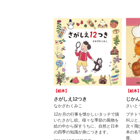
【絵本】
【絵本
さがしえ12つき
じかん
なかざわくみこ
さいと
12か月の行事を懐かしいタッチで描
プチト
いたさがし絵。様々な季節の風物を
叫ぶと
絵の中から探すうちに、自然と日本
次々飛
の四季の知識が身につきます。
本の名
冊。