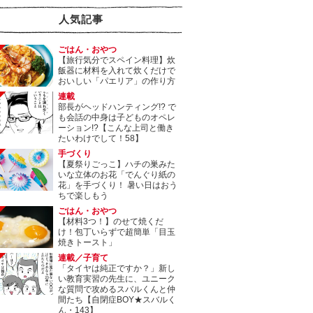
人気記事
ごはん・おやつ
【旅行気分でスペイン料理】炊
飯器に材料を入れて炊くだけで
おいしい「パエリア」の作り方
連載
部長がヘッドハンティング!? で
も会話の中身は子どものオペレ
ーション!?【こんな上司と働き
たいわけでして！58】
手づくり
【夏祭りごっこ】ハチの巣みた
いな立体のお花「でんぐり紙の
花」を手づくり！ 暑い日はおう
ちで楽しもう
ごはん・おやつ
【材料3つ！】のせて焼くだ
け！包丁いらずで超簡単「目玉
焼きトースト」
連載／子育て
「タイヤは純正ですか？」新し
い教育実習の先生に、ユニーク
な質問で攻めるスバルくんと仲
間たち【自閉症BOY★スバルく
ん・143】