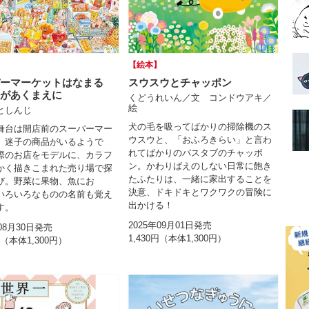
】
【絵本】
パーマーケットはなまる
スウスウとチャッポン
があくまえに
くどうれいん／文 コンドウアキ／
絵
としんじ
犬の毛を吸ってばかりの掃除機のス
舞台は開店前のスーパーマー
ウスウと、「おふろきらい」と言わ
。迷子の商品がいるようで
れてばかりのバスタブのチャッポ
際のお店をモデルに、カラフ
ン。かわりばえのしない日常に飽き
かく描きこまれた売り場で探
たふたりは、一緒に家出することを
び。野菜に果物、魚にお
決意、ドキドキとワクワクの冒険に
いろいろなものの名前も覚え
出かける！
す。
2025年09月01日発売
年08月30日発売
1,430円（本体1,300円）
円（本体1,300円）