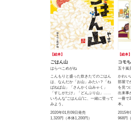
【絵本】
【絵本
ごはん山
コモち
はらぺこめがね
五十嵐
こんもりと盛った炊きたてのごはん
かわい
は、なんだか「お山」みたい？「ね
部屋で
ばねば山」「さんかく山みゃく」
を見つ
「すしがたけ」「どんぶり山」……
出来事
いろんな“ごはん山”に、一緒に登って
一冊で
みよう。
本。
2020年01月09日発売
2015
1,320円（本体1,200円）
968円