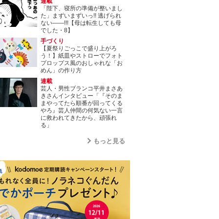
連載
「陛下、寝所の準備が整いまし
た」まずいまずいっ!! 逃げられ
ない――!!!【母は転生しても母
でした・8】
手づくり
【夏祭りごっこで盛り上がろ
う！】紙皿やストローでフォト
プロップス風のおしゃれな「お
めん」の作り方
連載
芸人・男性ブランコ平井まさあ
きさんインタビュー「『そのま
まやってたら順番が回ってくる
やろ』芸人仲間の何気ない一言
に救われてきたから、頑張れ
る」
もっと見る