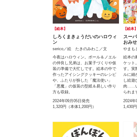
【絵本】
【絵本
しろくまきょうだいのハロウィ
スー
ン
おみせ
serico／絵 たきのみわこ／文
やまも
今夜はハロウィン。ポール＆ノエル
絵本の
の仲良し兄弟は、お菓子づくりや仮
ケット
装の準備で大忙しです。絵本の中で
す。実
作ったアイシングクッキーのレシピ
ルに細
や、ふたりが扮した「魔法使い」
し絵遊
「悪魔」の仮装の型紙＆易しい作り
肉……
方も収録。
られま
2024年09月05日発売
2024
1,320円（本体1,200円）
1,430