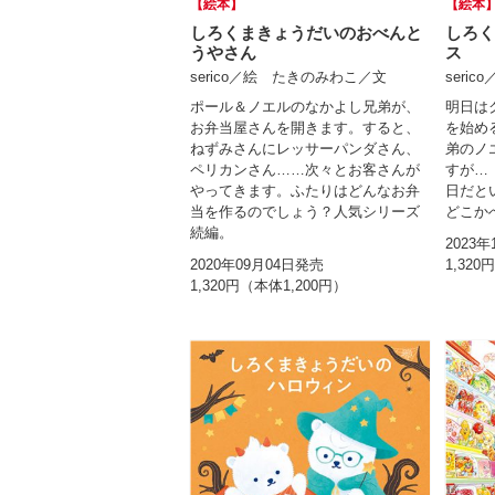
【絵本】
【絵本
しろくまきょうだいのおべんと
しろく
うやさん
ス
serico／絵 たきのみわこ／文
seri
ポール＆ノエルのなかよし兄弟が、
明日は
お弁当屋さんを開きます。すると、
を始め
ねずみさんにレッサーパンダさん、
弟のノ
ペリカンさん……次々とお客さんが
すが…
やってきます。ふたりはどんなお弁
日だと
当を作るのでしょう？人気シリーズ
どこか
続編。
2023
2020年09月04日発売
1,320
1,320円（本体1,200円）