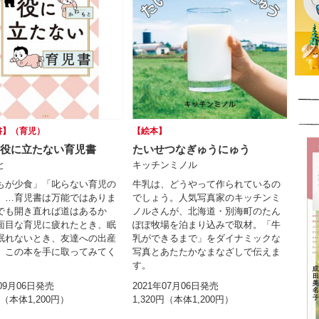
書】（育児）
【絵本】
役に立たない育児書
たいせつなぎゅうにゅう
と
キッチンミノル
もが少食」「叱らない育児の
牛乳は、どうやって作られているの
」…育児書は万能ではありま
でしょう。人気写真家のキッチンミ
でも開き直れば道はあるか
ノルさんが、北海道・別海町のたん
面目な育児に疲れたとき、眠
ぽぽ牧場を泊まり込みで取材。「牛
眠れないとき、友達への出産
乳ができるまで」をダイナミックな
、この本を手に取ってみてく
写真とあたたかなまなざしで伝えま
。
す。
年09月06日発売
2021年07月06日発売
円（本体1,200円）
1,320円（本体1,200円）