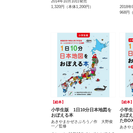
2014年10月10日発売
1,320円（本体1,200円）
2018
968円
【絵本】
【絵本
小学生版 1日10分日本地図を
小学生
おぼえる本
おぼえ
たBO
あきやまかぜさぶろう／作 大野俊
一／監修
あきや