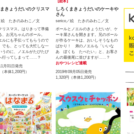
】
【絵本】
まきょうだいのクリスマ
しろくまきょうだいのケーキや
さん
co／絵 たきのみわこ／文
serico／絵 たきのみわこ／文
クリスマス。はりきって準備
ポールとノエルのきょうだいが、ケ
る、お兄ちゃんのポール。
ーキ屋さんを開きます。兄のポール
エルにも手伝ってもらうので
が作るケーキは、おいしそうなもの
 でも、とっても大忙しな一
ばかり！ 弟のノエルも「いいな
いうのに、ノエルがたびたび
あ ぼくも たべたい」と、お客さ
へ行ってしまって……？
んの最後尾に並びますが……？
おやつレシピ連載
年11月01日発売
円（本体1,200円）
2019年09月05日発売
1,320円（本体1,200円）