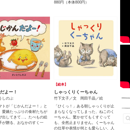
880円（本体800円）
】
【絵本】
だよー！
しゃっくりくーちゃん
うしのぶ
竹下文子／文 岡田千晶／絵
マトが「じかんだよー！」と
「ひくっ！」ある朝しゃっくりが止
、愛嬌たっぷりの食材たちが
まらなくなってしまった、ねこのく
び出してきて…。たべもの絵
ーちゃん。驚かせてもくすぐって
手が贈る、おなかのすく一
も、全然止まりません。くーちゃん
の仕草や表情が何とも愛らしい、人