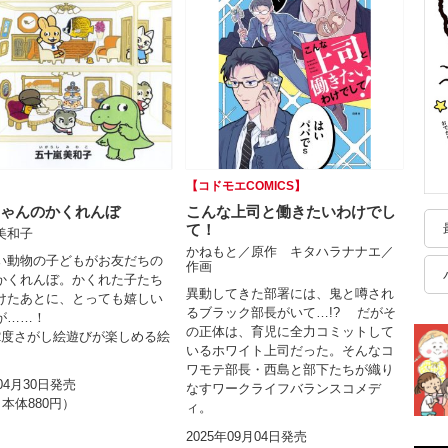
】
【コドモエCOMICS】
ゃんのかくれんぼ
こんな上司と働きたいわけでし
て！
美和子
かねもと／原作 キタハラナナエ／
い動物の子どもがお友だちの
作画
かくれんぼ。かくれた子たち
異動してきた部署には、鬼と噂され
けたあとに、とっても嬉しい
るブラック部長がいて…!? だがそ
が……！
の正体は、育児に全力コミットして
2度さがし絵遊びが楽しめる絵
いるホワイト上司だった。そんなコ
ワモテ部長・西島と部下たちが織り
年04月30日発売
なすワークライフバランスコメデ
（本体880円）
ィ。
2025年09月04日発売