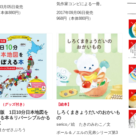
気作家コンビによる一冊。
年03月05日発売
（本体880円）
2017年09月06日発売
968円（本体880円）
1
2
3
4
】（グッズ付き）
【絵本】
版 1日10分日本地図を
しろくまきょうだいのおかいも
5
る本＆リバーシブルかる
の
X
serico／絵 たきのみわこ／文
まかぜさぶろう
ポール＆ノエルの兄弟シリーズ第3