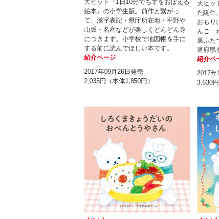
大ヒット『1日10分でちずをおぼえる
大ヒッ
絵本』の小学生版。前作と繋がっ
た誕生
て、漢字表記・県庁所在地・平野や
おもり
山脈・名産などが楽しくどんどん身
んご 
につきます。小学校で地図帳を手に
裏ふた
する前に読んでほしい本です。
道府県
紹介ページ
紹介ペ
2017年09月26日発売
2017
2,035円（本体1,850円）
3,630