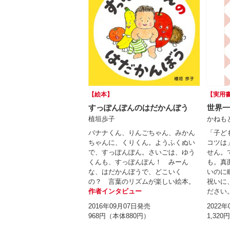
【絵本】
【実用
すっぽんぽんのはだかんぼう
世界一
植垣歩子
かねも
バナナくん、りんごちゃん、みかん
「子ど
ちゃんに、くりくん。ようふくぬい
コツは
で、すっぽんぽん。さいごは、ゆう
せん。
くんも、すっぽんぽん！ みーん
も。真
な、はだかんぼうで、どこいく
いのに
の？ 言葉のリズムが楽しい絵本。
祝いに
作者インタビュー
ださい
2016年09月07日発売
2022
968円（本体880円）
1,320