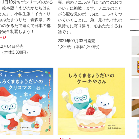
ト1日10分ちずシリーズのかる
弾。弟のノエルが「はじめてのおつ
。絵本版「えびのかたちはあ
かい」に挑戦します。ノエルのこと
けん」、小学生版「イカ・り
が心配な兄のポールは、こっそりつ
ねぶたまつりだ 青森県」表
いていくことに。弟、兄それぞれの
つのかるたで遊んで日本の都
気持ちに寄り添う、心あたたまるお
を完全制覇しよう！
話です。
ージ
2021年09月03日発売
年12月04日発売
1,320円（本体1,200円）
円（本体3,300円）