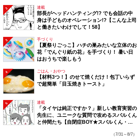
連載
2
部長がヘッドハンティング!? でも会話の中
身は子どものオペレーション!?【こんな上司
と働きたいわけでして！58】
手づくり
3
【夏祭りごっこ】ハチの巣みたいな立体のお
花「でんぐり紙の花」を手づくり！ 暑い日
はおうちで楽しもう
ごはん・おやつ
4
【材料3つ！】のせて焼くだけ！包丁いらず
で超簡単「目玉焼きトースト」
連載
5
「タイヤは純正ですか？」新しい教育実習の
先生に、ユニークな質問で攻めるスバルくん
と仲間たち【自閉症BOY★スバルくん・
143】
（7/31～8/7）