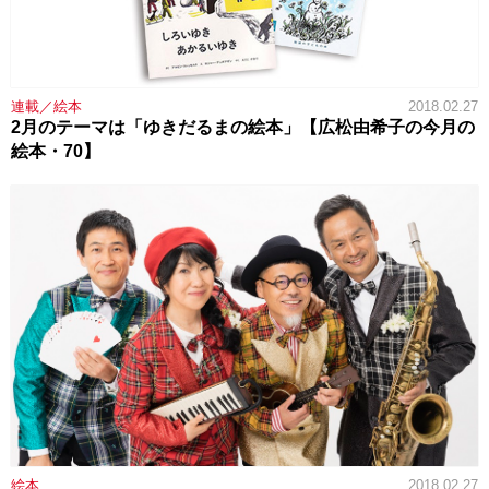
連載／絵本
2018.02.27
2月のテーマは「ゆきだるまの絵本」【広松由希子の今月の
絵本・70】
絵本
2018.02.27