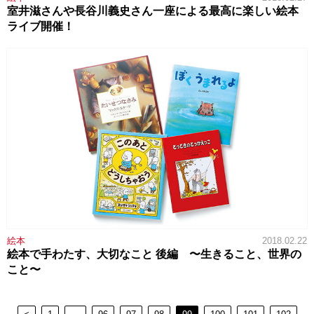
室井滋さんや長谷川義史さん一座による最高に楽しい絵本
ライブ開催！
絵本
2018.02.22
絵本で手わたす、大切なこと 後編 〜生きること、世界の
こと〜