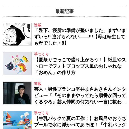
最新記事
連載
「陛下、寝所の準備が整いました」まずいま
ずいっ!! 逃げられない――!!!【母は転生して
も母でした・8】
手づくり
【夏祭りごっこで盛り上がろう！】紙皿やス
トローでフォトプロップス風のおしゃれな
「おめん」の作り方
連載
芸人・男性ブランコ平井まさあきさんインタ
ビュー「『そのままやってたら順番が回って
くるやろ』芸人仲間の何気ない一言に救われ
てきたから、頑張れる」
手づくり
【牛乳パックで夏の工作！】お風呂やおうち
プールで水に浮かべてあそぼ！「牛乳パック